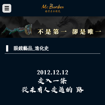
眼鏡藝品_進化史