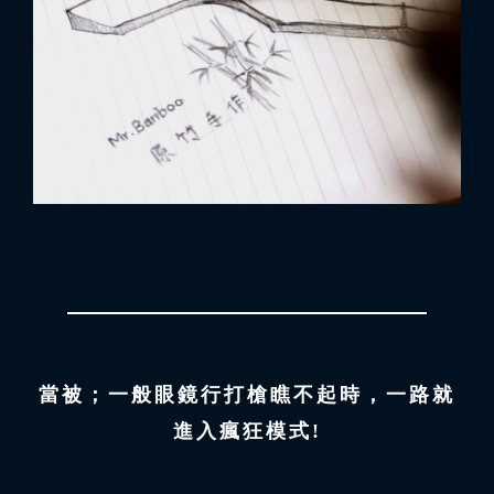
當被；一般眼鏡行打槍瞧不起時，一路就
進入瘋狂模式!