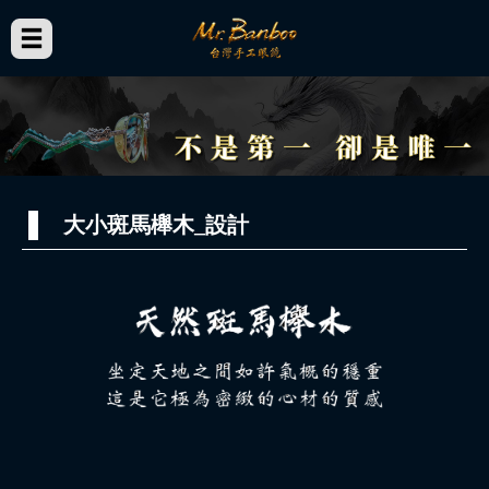
大小斑馬櫸木_設計