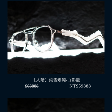
【人階】銀雪煥淵-白影龍
$63888
NT$59888