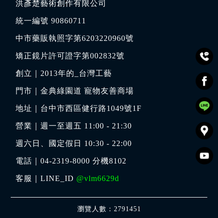
洪彥楚藝術創作有限公司
統一編號 90860711
中市藥販執照字第6203220960號
矯正鏡片許可證字第002832號
創立｜
2013年的_台灣工藝
門市｜
金典綠園道 寵物友善商場
地址｜
台中市西區健行路1049號1F
營業｜週一至週五 11:00 - 21:30
週六日、國定假日 10:30 - 22:00
電話｜
04-2319-8000
分機8102
客服｜LINE_ID
@vlm6629d
瀏覽人數：2791451