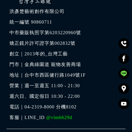
洪彥楚藝術創作有限公司
統一編號 90860711
中市藥販執照字第6203220960號
矯正鏡片許可證字第002832號
創立｜
2013年的_台灣工藝
門市｜
金典綠園道 寵物友善商場
地址｜
台中市西區健行路1049號1F
營業｜週一至週五 11:00 - 21:30
週六日、國定假日 10:30 - 22:00
電話｜
04-2319-8000
分機8102
客服｜LINE_ID
@vlm6629d