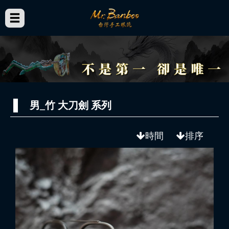
男_竹 大刀劍 系列
時間
排序