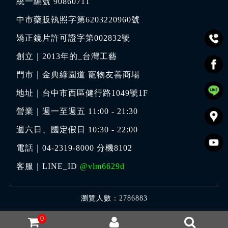
統一編號 90860711
中市藥販執照字第6203220960號
矯正鏡片許可證字第002832號
創立｜
2013年的_台灣工藝
門市｜
金典綠園道 寵物友善商場
地址｜
台中市西區健行路1049號1F
營業｜週一至週五 11:00 - 21:30
週六日、國定假日 10:30 - 22:00
電話｜
04-2319-8000
分機8102
客服｜LINE_ID
@vlm6629d
瀏覽人數：2786883
0