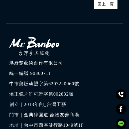
回上一頁
洪彥楚藝術創作有限公司
統一編號 90860711
中市藥販執照字第6203220960號
矯正鏡片許可證字第002832號
創立｜
2013年的_台灣工藝
門市｜
金典綠園道 寵物友善商場
地址｜
台中市西區健行路1049號1F