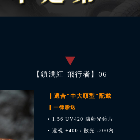
【鎮瀾紅-飛行者】06
▎適合"中大頭型"配戴
▎一律贈送
• 1.56 UV420 濾藍光鏡片
• 遠視 +400 / 散光 -200內