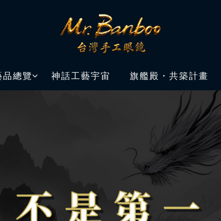
藝品總覽
神話工藝宇宙
旗艦殿・共築計畫