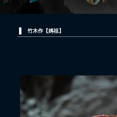
竹木作【媽祖】