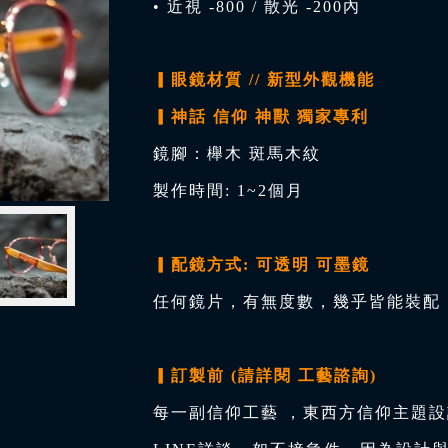
• 近視 -800 / 散光 -200內
▎眼鏡材質 // 新型外觀機能
▎神話 信仰 神獸 獨家專利
鏡腳：櫸木 斑馬木紋
製作時間: 1~2個月
▎配鏡方式: 可透明 可墨鏡
任何鏡片，有無度數，幾乎皆能裝配，
▎訂製前 (請詳閱 工藝諮詢)
每一副信仰工藝 ，東西方信仰主題