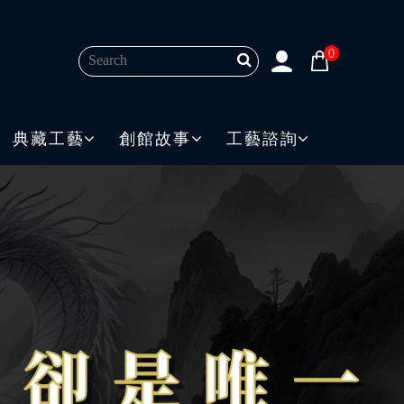
0
典藏工藝
創館故事
工藝諮詢