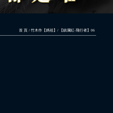
首 頁
竹木作【媽祖】
【鎮瀾紅-飛行者】06