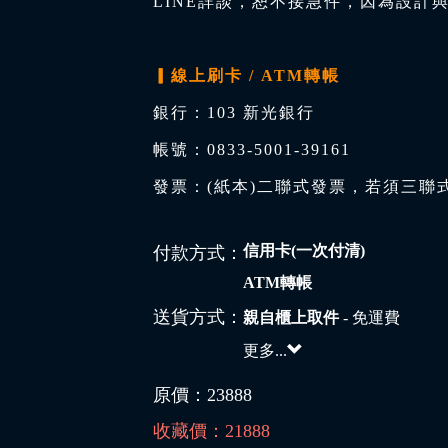
LINE詳談，恕不接急件，因為設計
▎線上刷卡 / ATM轉帳
銀行：103 新光銀行
帳號：0833-5001-39161
發票：(紙本)二聯式發票，若須三聯
信用卡(一次付清)
付款方式：
ATM轉帳
送貨方式：
親自櫃上取件
- 免運費
更多...
原價：
23888
收藏價：
21888