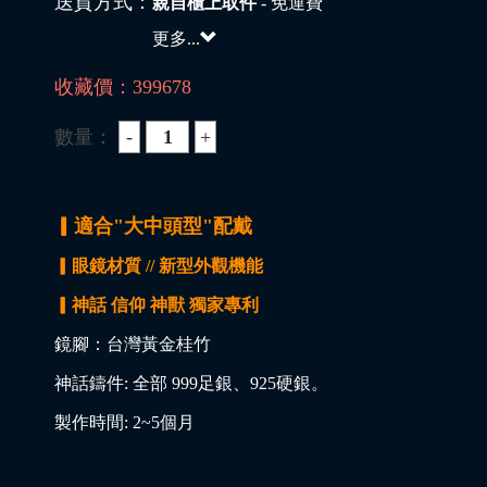
送貨方式：
親自櫃上取件
- 免運費
更多...
收藏價：
399678
數量：
▎適合"大中頭型"配戴
▎眼鏡材質 // 新型外觀機能
▎神話 信仰 神獸 獨家專利
鏡腳：台灣黃金桂竹
神話鑄件: 全部 999足銀、925硬銀。
製作時間: 2~5個月