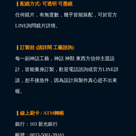
▎配鏡方式: 可透明 可墨鏡
任何鏡片，有無度數，幾乎皆能裝配，可於官方
LINE詢問鏡片詳情。
▎訂製前 (請詳閱 工藝諮詢)
每一副神話工藝，神話 神獸 東西方信仰主題設
計，皆能量身訂製，歡迎電話諮詢或官方LINE詳
談，恕不接急件，因為設計與製作真心趕不出來
喔。
▎線上刷卡 / ATM轉帳
銀行：103 新光銀行
帳號：0833-5001-39161