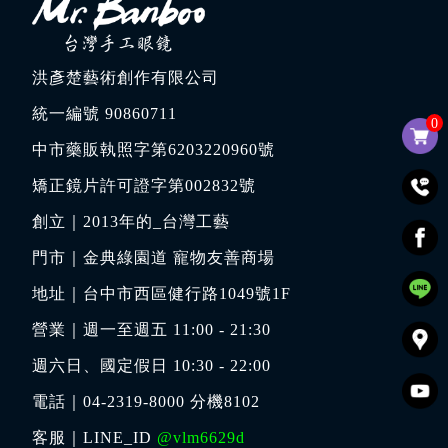
洪彥楚藝術創作有限公司
統一編號 90860711
0
中市藥販執照字第6203220960號
矯正鏡片許可證字第002832號
創立｜
2013年的_台灣工藝
門市｜
金典綠園道 寵物友善商場
地址｜
台中市西區健行路1049號1F
營業｜週一至週五 11:00 - 21:30
週六日、國定假日 10:30 - 22:00
電話｜
04-2319-8000
分機8102
客服｜LINE_ID
@vlm6629d