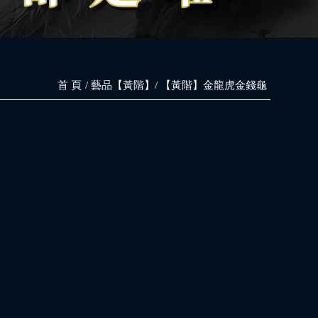
首 頁
藝品【黃階】
【黃階】金龍虎金錢龜