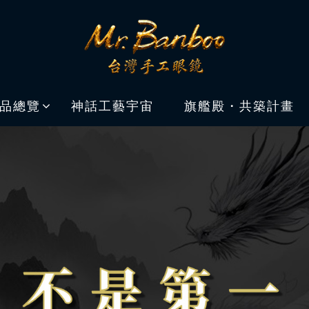
品總覽
神話工藝宇宙
旗艦殿・共築計畫