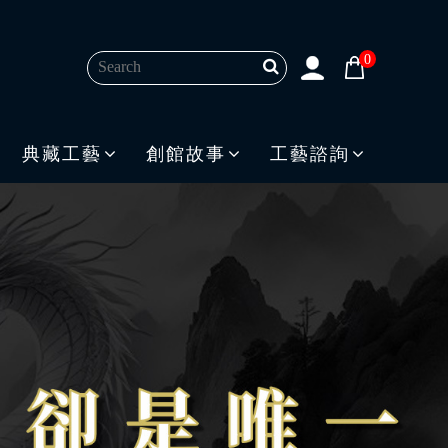
0
典藏工藝
創館故事
工藝諮詢