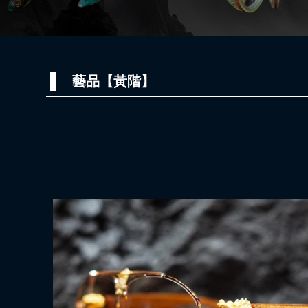
藝品【黃階】