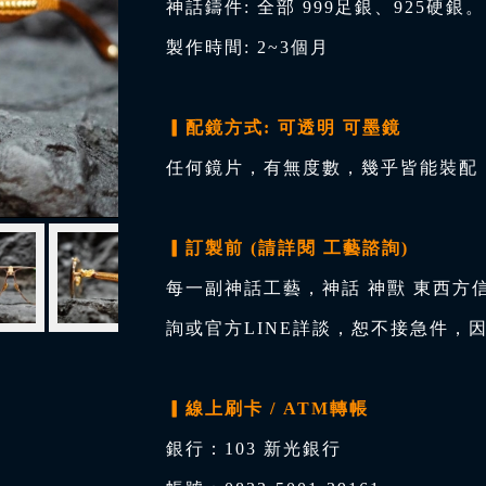
神話鑄件: 全部 999足銀、925硬銀。
製作時間: 2~3個月
▎配鏡方式: 可透明 可墨鏡
任何鏡片，有無度數，幾乎皆能裝配，
▎訂製前 (請詳閱 工藝諮詢)
每一副神話工藝，神話 神獸 東西方
詢或官方LINE詳談，恕不接急件，
▎線上刷卡 / ATM轉帳
銀行：103 新光銀行