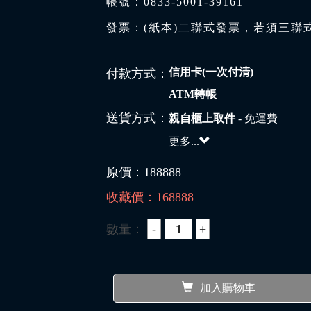
帳號：0833-5001-39161
發票：(紙本)二聯式發票，若須三聯
信用卡(一次付清)
付款方式：
ATM轉帳
送貨方式：
親自櫃上取件
- 免運費
更多...
原價：
188888
收藏價：
168888
數量：
加入購物車