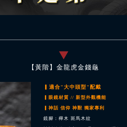
【黃階】金龍虎金錢龜
▎適合"大中頭型"配戴
▎眼鏡材質 // 新型外觀機能
▎神話 信仰 神獸 獨家專利
鏡腳：櫸木 斑馬木紋