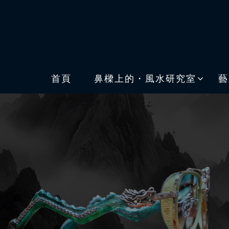
首頁
鼻樑上的・風水研究室
藝