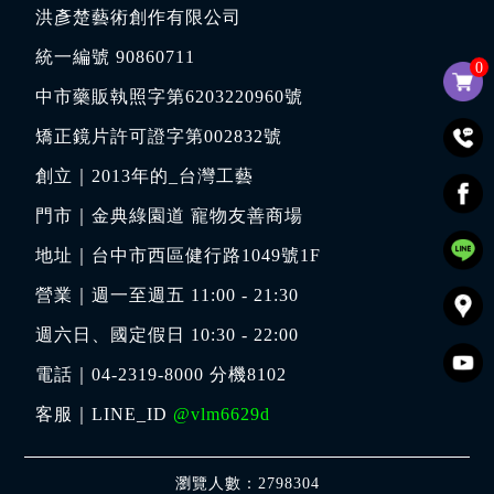
洪彥楚藝術創作有限公司
統一編號 90860711
0
中市藥販執照字第6203220960號
矯正鏡片許可證字第002832號
創立｜
2013年的_台灣工藝
門市｜
金典綠園道 寵物友善商場
地址｜
台中市西區健行路1049號1F
營業｜週一至週五 11:00 - 21:30
週六日、國定假日 10:30 - 22:00
電話｜
04-2319-8000
分機8102
客服｜LINE_ID
@vlm6629d
瀏覽人數：2798304