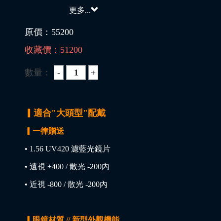
更多...
原價：
55200
收藏價：
51200
數量：
▎適合"大頭型"配戴
▎一律贈送
• 1.56 UV420 濾藍光鏡片
• 遠視 +400 / 散光 -200內
• 近視 -800 / 散光 -200內
▎眼鏡材質 // 新型外觀機能