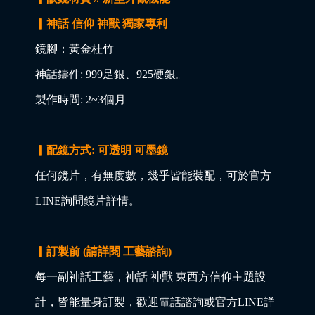
▎神話 信仰 神獸 獨家專利
鏡腳：黃金桂竹
神話鑄件: 999足銀、925硬銀。
製作時間: 2~3個月
▎配鏡方式: 可透明 可墨鏡
任何鏡片，有無度數，幾乎皆能裝配，可於官方
LINE詢問鏡片詳情。
▎訂製前 (請詳閱 工藝諮詢)
每一副神話工藝，神話 神獸 東西方信仰主題設
計，皆能量身訂製，歡迎電話諮詢或官方LINE詳