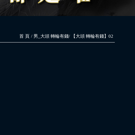
首 頁
男_大頭 轉輪有錢
【大頭 轉輪有錢】02