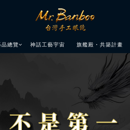
藝品總覽
神話工藝宇宙
旗艦殿・共築計畫