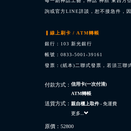
每一副神話工藝，神話 神獸 東西方
詢或官方LINE詳談，恕不接急件，
▎線上刷卡 / ATM轉帳
銀行：103 新光銀行
帳號：0833-5001-39161
發票：(紙本)二聯式發票，若須三聯
信用卡(一次付清)
付款方式：
ATM轉帳
送貨方式：
親自櫃上取件
- 免運費
更多...
原價：
52800