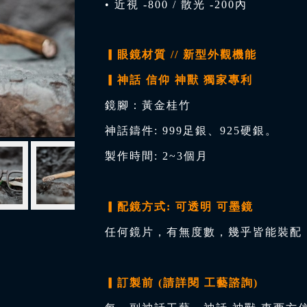
• 近視 -800 / 散光 -200內
▎眼鏡材質 // 新型外觀機能
▎神話 信仰 神獸 獨家專利
鏡腳：黃金桂竹
神話鑄件: 999足銀、925硬銀。
製作時間: 2~3個月
▎配鏡方式: 可透明 可墨鏡
任何鏡片，有無度數，幾乎皆能裝配，
▎訂製前 (請詳閱 工藝諮詢)