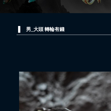
男_大頭 轉輪有錢