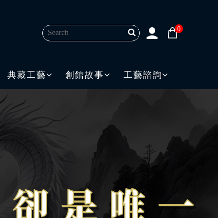
0
典藏工藝
創館故事
工藝諮詢