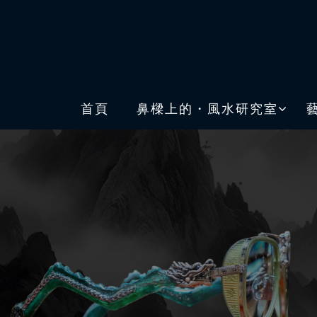
首頁
鼻樑上的・風水研究室