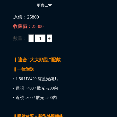
更多...
原價：
25800
收藏價：
23800
數量：
▎適合"大大頭型"配戴
▎一律贈送
• 1.56 UV420 濾藍光鏡片
• 遠視 +400 / 散光 -200內
• 近視 -800 / 散光 -200內
▎眼鏡材質 // 新型外觀機能