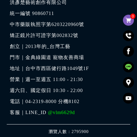
洪彥楚藝術創作有限公司
統一編號 90860711
0
中市藥販執照字第6203220960號
矯正鏡片許可證字第002832號
創立｜
2013年的_台灣工藝
門市｜
金典綠園道 寵物友善商場
地址｜
台中市西區健行路1049號1F
營業｜週一至週五 11:00 - 21:30
週六日、國定假日 10:30 - 22:00
電話｜
04-2319-8000
分機8102
客服｜LINE_ID
@vlm6629d
瀏覽人數：2795900