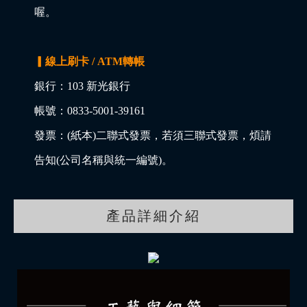
喔。
▎線上刷卡 / ATM轉帳
銀行：103 新光銀行
帳號：0833-5001-39161
發票：(紙本)二聯式發票，若須三聯式發票，煩請
告知(公司名稱與統一編號)。
產品詳細介紹