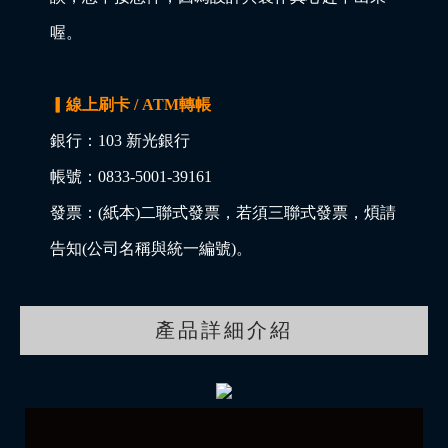
喔。
▎線上刷卡 / ATM轉帳
銀行：103 新光銀行
帳號：0833-5001-39161
發票：(紙本)二聯式發票，若須三聯式發票，煩請
告知(公司名稱與統一編號)。
產品詳細介紹