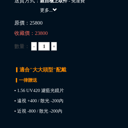
送貨方式：
親自櫃上取件
- 免運費
更多...
原價：
25800
收藏價：
23800
數量：
▎適合"大大頭型"配戴
▎一律贈送
• 1.56 UV420 濾藍光鏡片
• 遠視 +400 / 散光 -200內
• 近視 -800 / 散光 -200內