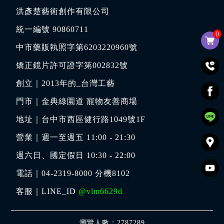
洪彥楚藝術創作有限公司
統一編號 90860711
0
中市藥販執照字第6203220960號
矯正鏡片許可證字第002832號
創立｜
2013年的_台灣工藝
門市｜
金典綠園道 寵物友善商場
地址｜
台中市西區健行路1049號1F
營業｜週一至週五 11:00 - 21:30
週六日、國定假日 10:30 - 22:00
電話｜
04-2319-8000
分機8102
客服｜LINE_ID
@vlm6629d
瀏覽人數：2787289