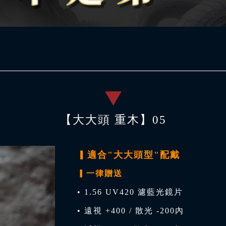
【大大頭 重木】05
▎適合"大大頭型"配戴
▎一律贈送
• 1.56 UV420 濾藍光鏡片
• 遠視 +400 / 散光 -200內