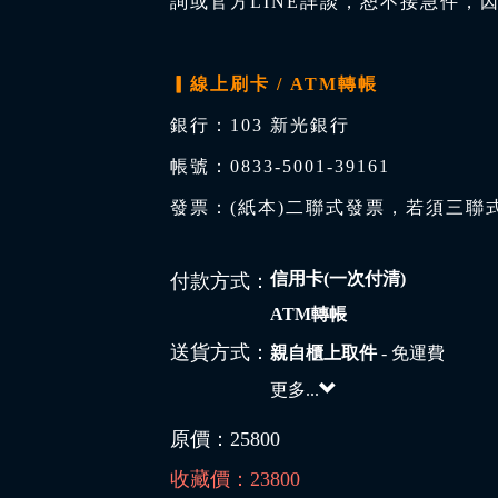
詢或官方LINE詳談，恕不接急件，
▎線上刷卡 / ATM轉帳
銀行：103 新光銀行
帳號：0833-5001-39161
發票：(紙本)二聯式發票，若須三聯
信用卡(一次付清)
付款方式：
ATM轉帳
送貨方式：
親自櫃上取件
- 免運費
更多...
原價：
25800
收藏價：
23800