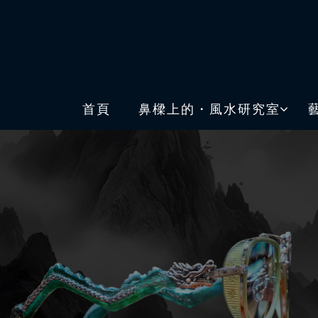
首頁
鼻樑上的・風水研究室