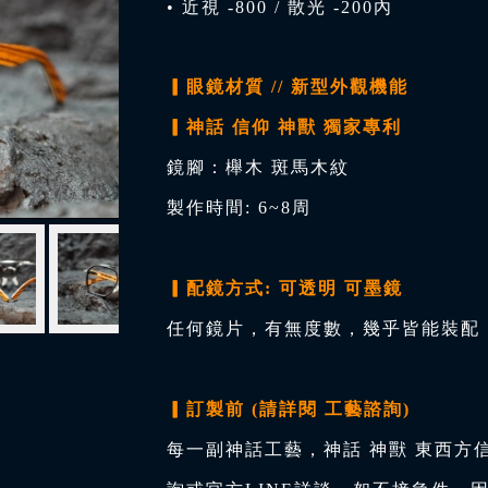
• 近視 -800 / 散光 -200內
▎眼鏡材質 // 新型外觀機能
▎神話 信仰 神獸 獨家專利
鏡腳：櫸木 斑馬木紋
製作時間: 6~8周
▎配鏡方式: 可透明 可墨鏡
任何鏡片，有無度數，幾乎皆能裝配，
▎訂製前 (請詳閱 工藝諮詢)
每一副神話工藝，神話 神獸 東西方