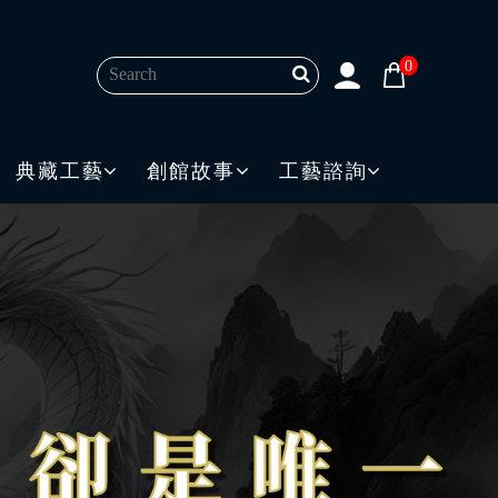
0
典藏工藝
創館故事
工藝諮詢