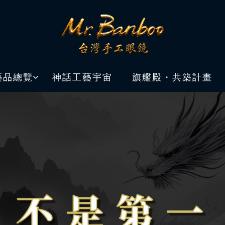
藝品總覽
神話工藝宇宙
旗艦殿・共築計畫