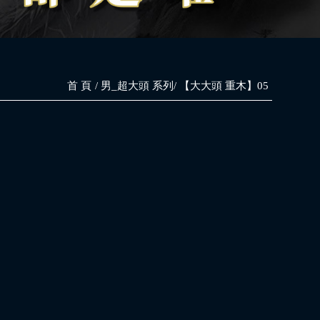
首 頁
男_超大頭 系列
【大大頭 重木】05