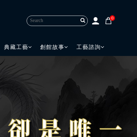
0
典藏工藝
創館故事
工藝諮詢