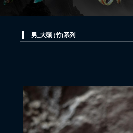
男_大頭 (竹)系列