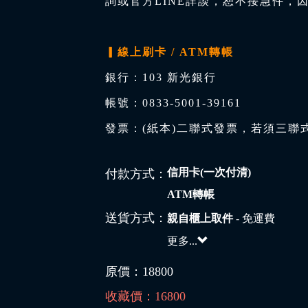
詢或官方LINE詳談，恕不接急件，
▎線上刷卡 / ATM轉帳
銀行：103 新光銀行
帳號：0833-5001-39161
發票：(紙本)二聯式發票，若須三聯
信用卡(一次付清)
付款方式：
ATM轉帳
送貨方式：
親自櫃上取件
- 免運費
更多...
原價：
18800
收藏價：
16800