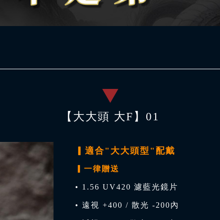
【大大頭 大F】01
▎適合"大大頭型"配戴
▎一律贈送
• 1.56 UV420 濾藍光鏡片
• 遠視 +400 / 散光 -200內