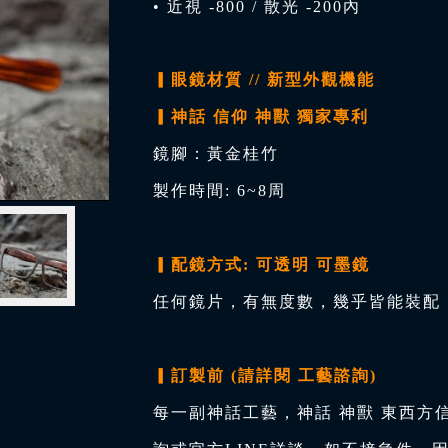
• 近視 -800 / 散光 -200內
▎眼鏡材質 // 新型外觀機能
▎神話 信仰 神獸 獨家專利
鏡腳：黃金桂竹
製作時間: 6~8周
▎配鏡方式: 可透明 可墨鏡
任何鏡片，有無度數，幾乎皆能裝配，
▎訂製前 (請詳閱 工藝諮詢)
每一副神話工藝，神話 神獸 東西方