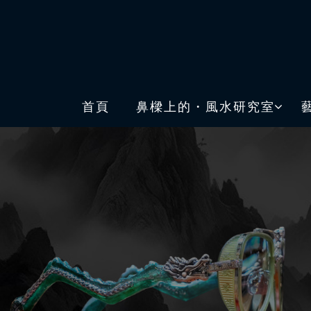
首頁
鼻樑上的・風水研究室