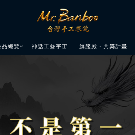
藝品總覽
神話工藝宇宙
旗艦殿・共築計畫