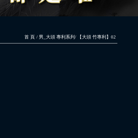
首 頁
男_大頭 專利系列
【大頭 竹專利】02