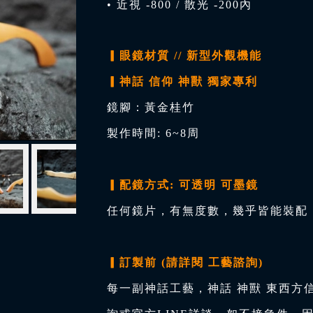
• 近視 -800 / 散光 -200內
▎眼鏡材質 // 新型外觀機能
▎神話 信仰 神獸 獨家專利
鏡腳：黃金桂竹
製作時間: 6~8周
▎配鏡方式: 可透明 可墨鏡
任何鏡片，有無度數，幾乎皆能裝配，
▎訂製前 (請詳閱 工藝諮詢)
每一副神話工藝，神話 神獸 東西方