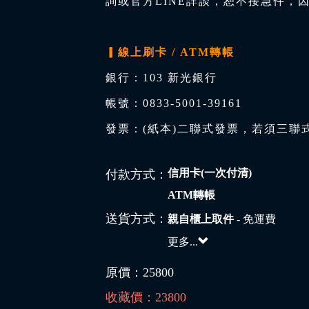
詢或官方LINE詳談，恕不接急件，
▎線上刷卡 / ATM轉帳
銀行：103 新光銀行
帳號：0833-5001-39161
發票：(紙本)二聯式發票，若須三聯
信用卡(一次付清)
付款方式：
ATM轉帳
送貨方式：
親自櫃上取件
- 免運費
更多...
原價：
25800
收藏價：
23800