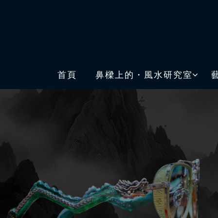
首頁
鼻樑上的・風水研究室