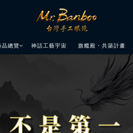
藝品總覽
神話工藝宇宙
旗艦殿・共築計畫