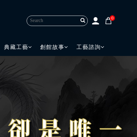
0
典藏工藝
創館故事
工藝諮詢