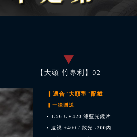
【大頭 竹專利】02
▎適合"大頭型"配戴
▎一律贈送
• 1.56 UV420 濾藍光鏡片
• 遠視 +400 / 散光 -200內