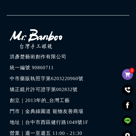
洪彥楚藝術創作有限公司
統一編號 90860711
0
中市藥販執照字第6203220960號
矯正鏡片許可證字第002832號
創立｜
2013年的_台灣工藝
門市｜
金典綠園道 寵物友善商場
地址｜
台中市西區健行路1049號1F
營業｜週一至週五 11:00 - 21:30