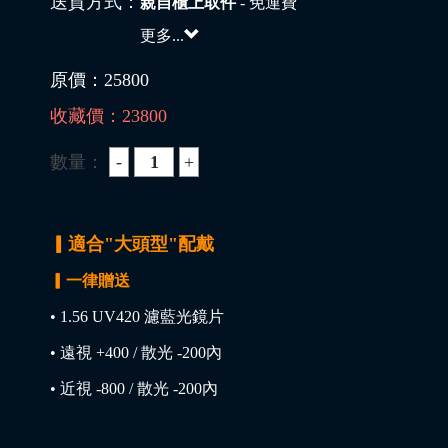
送貨方式：
親自櫃上取件
- 免運費
更多...
原價：
25800
收藏價：
23800
數量：
▎適合"大頭型"配戴
▎一律贈送
• 1.56 UV420 濾藍光鏡片
• 遠視 +400 / 散光 -200內
• 近視 -800 / 散光 -200內