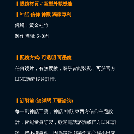
▎眼鏡材質 // 新型外觀機能
▎神話 信仰 神獸 獨家專利
鏡腳：黃金桂竹
製作時間: 6~8周
▎配鏡方式: 可透明 可墨鏡
任何鏡片，有無度數，幾乎皆能裝配，可於官方
LINE詢問鏡片詳情。
▎訂製前 (請詳閱 工藝諮詢)
每一副神話工藝，神話 神獸 東西方信仰主題設
計，皆能量身訂製，歡迎電話諮詢或官方LINE詳
談，恕不接急件，因為設計與製作真心趕不出來