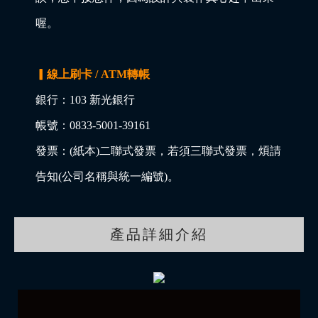
喔。
▎線上刷卡 / ATM轉帳
銀行：103 新光銀行
帳號：0833-5001-39161
發票：(紙本)二聯式發票，若須三聯式發票，煩請
告知(公司名稱與統一編號)。
產品詳細介紹