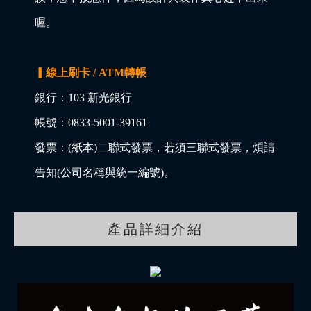
喔。
▎線上刷卡 / ATM轉帳
銀行：103 新光銀行
帳號：0833-5001-39161
發票：(紙本)二聯式發票，若須三聯式發票，煩請
告知(公司名稱與統一編號)。
產品詳細介紹