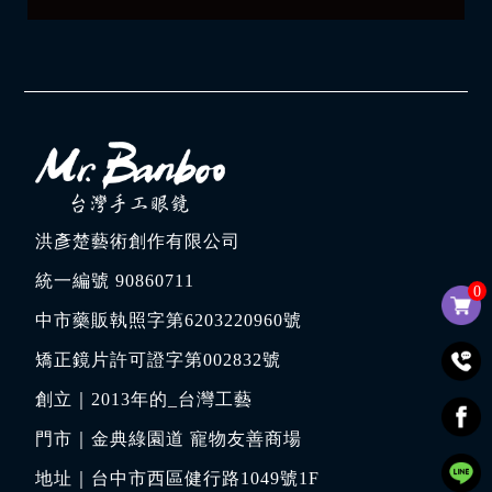
洪彥楚藝術創作有限公司
統一編號 90860711
0
中市藥販執照字第6203220960號
矯正鏡片許可證字第002832號
創立｜
2013年的_台灣工藝
門市｜
金典綠園道 寵物友善商場
地址｜
台中市西區健行路1049號1F