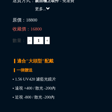
送貨方式：
親自櫃上取件
- 免運費
更多...
原價：
18800
收藏價：
16800
數量：
▎適合"大頭型"配戴
▎一律贈送
• 1.56 UV420 濾藍光鏡片
• 遠視 +400 / 散光 -200內
• 近視 -800 / 散光 -200內