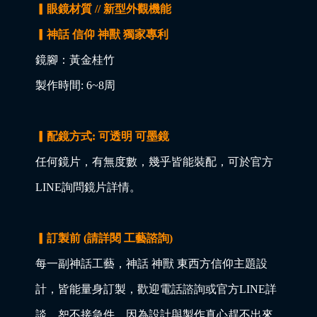
▎眼鏡材質 // 新型外觀機能
▎神話 信仰 神獸 獨家專利
鏡腳：黃金桂竹
製作時間: 6~8周
▎配鏡方式: 可透明 可墨鏡
任何鏡片，有無度數，幾乎皆能裝配，可於官方
LINE詢問鏡片詳情。
▎訂製前 (請詳閱 工藝諮詢)
每一副神話工藝，神話 神獸 東西方信仰主題設
計，皆能量身訂製，歡迎電話諮詢或官方LINE詳
談，恕不接急件，因為設計與製作真心趕不出來