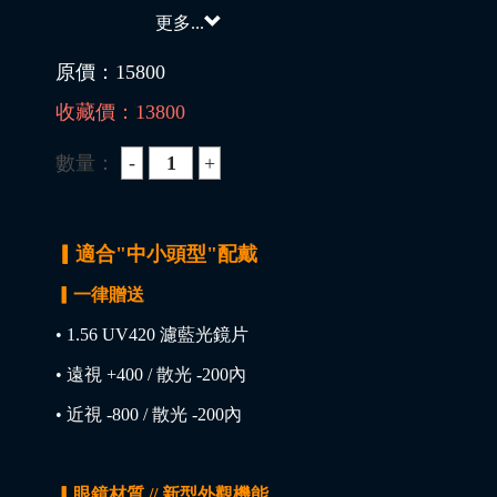
更多...
原價：
15800
收藏價：
13800
數量：
▎適合"中小頭型"配戴
▎一律贈送
• 1.56 UV420 濾藍光鏡片
• 遠視 +400 / 散光 -200內
• 近視 -800 / 散光 -200內
▎眼鏡材質 // 新型外觀機能