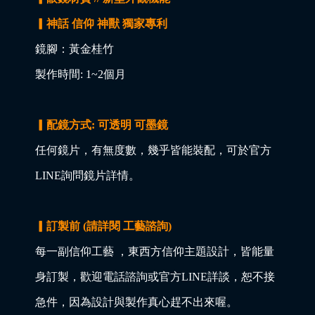
▎神話 信仰 神獸 獨家專利
鏡腳：黃金桂竹
製作時間: 1~2個月
▎配鏡方式: 可透明 可墨鏡
任何鏡片，有無度數，幾乎皆能裝配，可於官方
LINE詢問鏡片詳情。
▎訂製前 (請詳閱 工藝諮詢)
每一副信仰工藝 ，東西方信仰主題設計，皆能量
身訂製，歡迎電話諮詢或官方LINE詳談，恕不接
急件，因為設計與製作真心趕不出來喔。