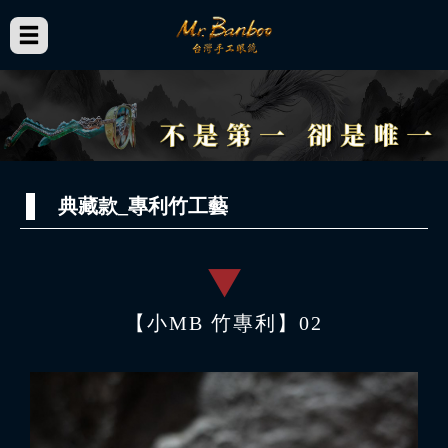
典藏款_專利竹工藝
【小MB 竹專利】02