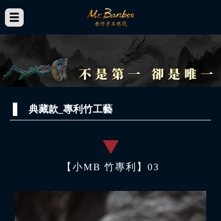
典藏款_專利竹工藝
【小MB 竹專利】03