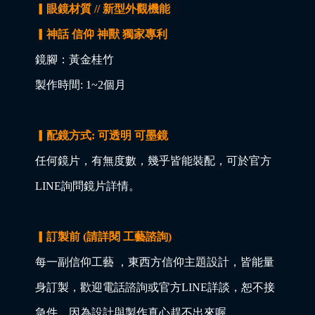
▎眼鏡材質 // 新型外觀機能
▎神話 信仰 神獸 獨家專利
鏡腳：黃金桂竹
製作時間: 1~2個月
▎配鏡方式: 可透明 可墨鏡
任何鏡片，有無度數，幾乎皆能裝配，可於官方
LINE詢問鏡片詳情。
▎訂製前 (請詳閱 工藝諮詢)
每一副信仰工藝 ，東西方信仰主題設計，皆能量
身訂製，歡迎電話諮詢或官方LINE詳談，恕不接
急件，因為設計與製作真心趕不出來喔。