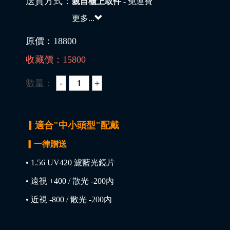
送貨方式：
親自櫃上取件
- 免運費
更多...
原價：
18800
收藏價：
15800
數量：
▎適合"中小頭型"配戴
▎一律贈送
• 1.56 UV420 濾藍光鏡片
• 遠視 +400 / 散光 -200內
• 近視 -800 / 散光 -200內