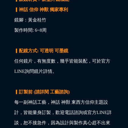
▎神話 信仰 神獸 獨家專利
鏡腳：黃金桂竹
製作時間: 6~8周
▎配鏡方式: 可透明 可墨鏡
任何鏡片，有無度數，幾乎皆能裝配，可於官方
LINE詢問鏡片詳情。
▎訂製前 (請詳閱 工藝諮詢)
每一副神話工藝，神話 神獸 東西方信仰主題設
計，皆能量身訂製，歡迎電話諮詢或官方LINE詳
談，恕不接急件，因為設計與製作真心趕不出來