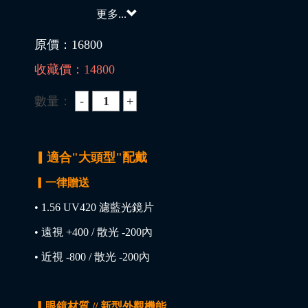
更多...
原價：
16800
收藏價：
14800
數量：
▎適合"大頭型"配戴
▎一律贈送
• 1.56 UV420 濾藍光鏡片
• 遠視 +400 / 散光 -200內
• 近視 -800 / 散光 -200內
▎眼鏡材質 // 新型外觀機能