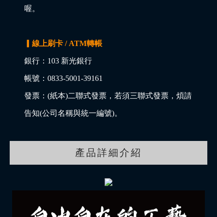
喔。
▎線上刷卡 / ATM轉帳
銀行：103 新光銀行
帳號：0833-5001-39161
發票：(紙本)二聯式發票，若須三聯式發票，煩請
告知(公司名稱與統一編號)。
產品詳細介紹