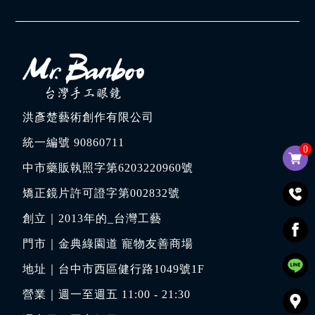
洪彥楚藝術創作有限公司
統一編號 90860711
0
中市藥販執照字第6203220960號
矯正鏡片許可證字第002832號
創立｜
2013年的_台灣工藝
門市｜
金典綠園道 寵物友善商場
地址｜
台中市西區健行路1049號1F
營業｜週一至週五 11:00 - 21:30