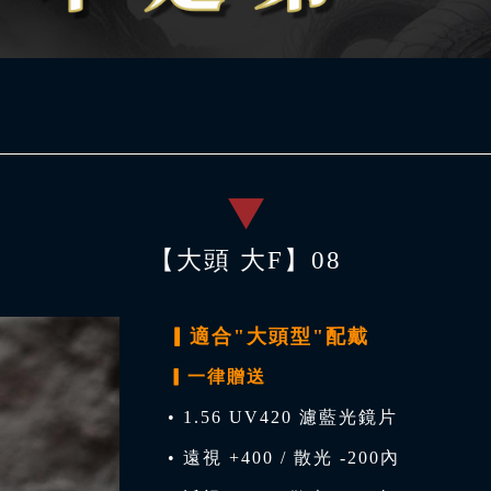
【大頭 大F】08
▎適合"大頭型"配戴
▎一律贈送
• 1.56 UV420 濾藍光鏡片
• 遠視 +400 / 散光 -200內