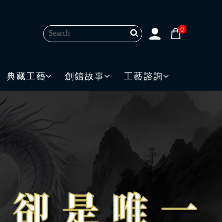
0
典藏工藝
創館故事
工藝諮詢