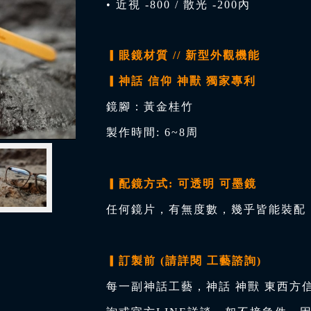
• 近視 -800 / 散光 -200內
▎眼鏡材質 // 新型外觀機能
▎神話 信仰 神獸 獨家專利
鏡腳：黃金桂竹
製作時間: 6~8周
▎配鏡方式: 可透明 可墨鏡
任何鏡片，有無度數，幾乎皆能裝配，
▎訂製前 (請詳閱 工藝諮詢)
每一副神話工藝，神話 神獸 東西方