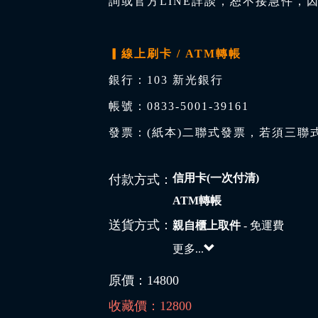
詢或官方LINE詳談，恕不接急件，
▎線上刷卡 / ATM轉帳
銀行：103 新光銀行
帳號：0833-5001-39161
發票：(紙本)二聯式發票，若須三聯
信用卡(一次付清)
付款方式：
ATM轉帳
送貨方式：
親自櫃上取件
- 免運費
更多...
原價：
14800
收藏價：
12800