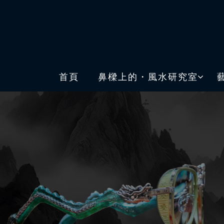
首頁
鼻樑上的・風水研究室