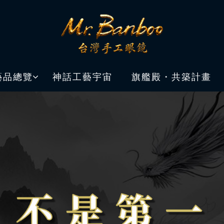
藝品總覽
神話工藝宇宙
旗艦殿・共築計畫