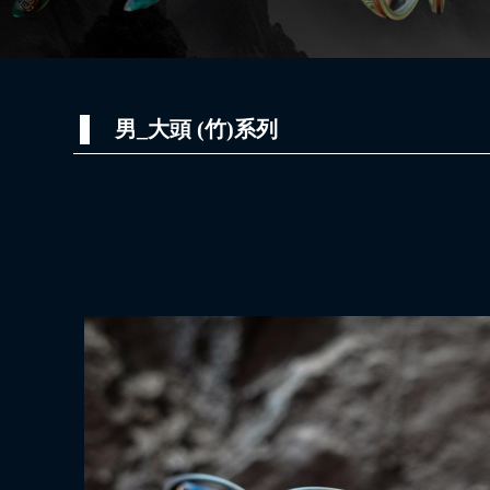
男_大頭 (竹)系列