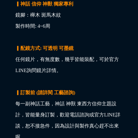
▎神話 信仰 神獸 獨家專利
鏡腳：櫸木 斑馬木紋
製作時間: 4~6周
▎配鏡方式: 可透明 可墨鏡
任何鏡片，有無度數，幾乎皆能裝配，可於官方
LINE詢問鏡片詳情。
▎訂製前 (請詳閱 工藝諮詢)
每一副神話工藝，神話 神獸 東西方信仰主題設
計，皆能量身訂製，歡迎電話諮詢或官方LINE詳
談，恕不接急件，因為設計與製作真心趕不出來
喔。