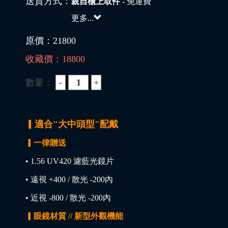
送貨方式：
親自櫃上取件
- 免運費
更多...
原價：
21800
收藏價：
18800
數量：
▎適合"大中頭型"配戴
▎一律贈送
• 1.56 UV420 濾藍光鏡片
• 遠視 +400 / 散光 -200內
• 近視 -800 / 散光 -200內
▎眼鏡材質 // 新型外觀機能