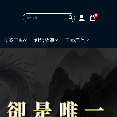
0
典藏工藝
創館故事
工藝諮詢