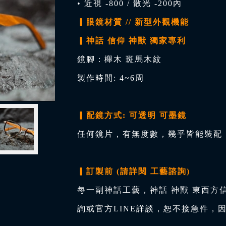
• 近視 -800 / 散光 -200內
▎眼鏡材質 // 新型外觀機能
▎神話 信仰 神獸 獨家專利
鏡腳：櫸木 斑馬木紋
製作時間: 4~6周
▎配鏡方式: 可透明 可墨鏡
任何鏡片，有無度數，幾乎皆能裝配，
▎訂製前 (請詳閱 工藝諮詢)
每一副神話工藝，神話 神獸 東西方
詢或官方LINE詳談，恕不接急件，