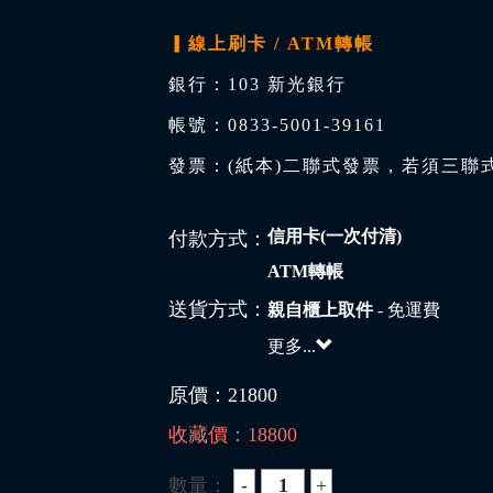
▎線上刷卡 / ATM轉帳
銀行：103 新光銀行
帳號：0833-5001-39161
發票：(紙本)二聯式發票，若須三聯
信用卡(一次付清)
付款方式：
ATM轉帳
送貨方式：
親自櫃上取件
- 免運費
更多...
原價：
21800
收藏價：
18800
數量：