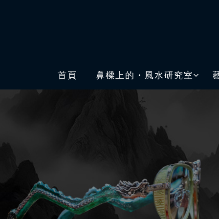
首頁
鼻樑上的・風水研究室