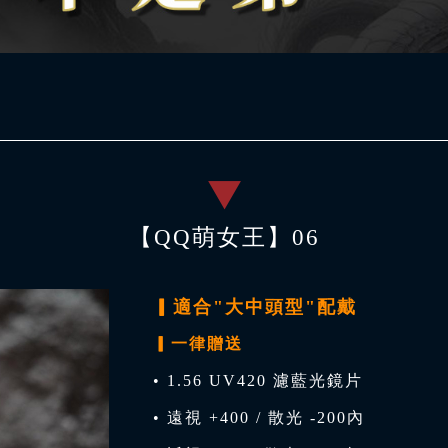
【QQ萌女王】06
▎適合"大中頭型"配戴
▎一律贈送
• 1.56 UV420 濾藍光鏡片
• 遠視 +400 / 散光 -200內