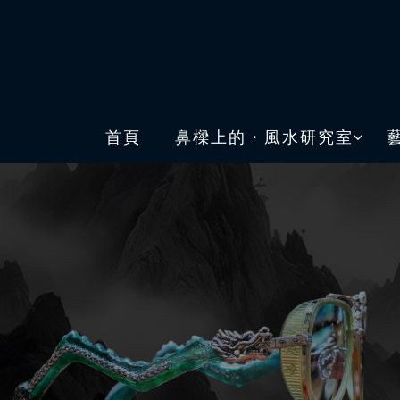
首頁
鼻樑上的・風水研究室