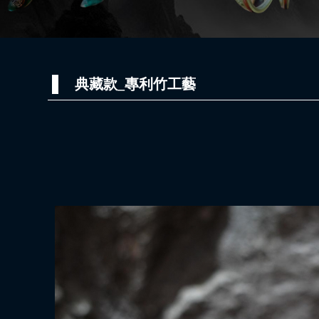
典藏款_專利竹工藝