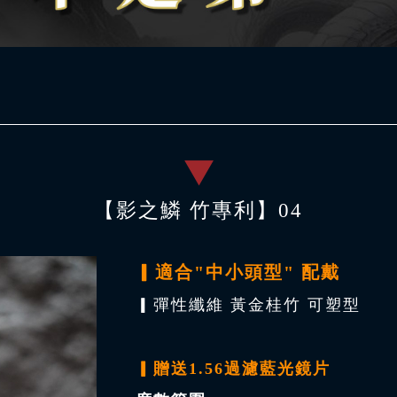
【影之鱗 竹專利】04
▎適合"中小頭型" 配戴
▎彈性纖維 黃金桂竹 可塑型
▎贈
送1.56過濾藍光鏡片