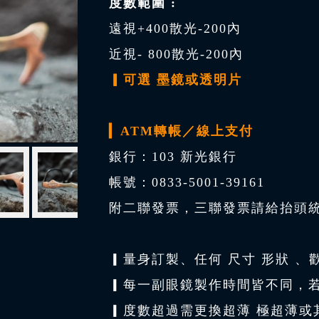
度數範圍 :
遠視+400散光-200內
近視- 800散光-200內
▎可選 墨鏡或透明片
▎ATM轉帳／線上支付
銀行：103 新光銀行
帳號：0833-5001-39161
附二聯發票，三聯發票請給抬頭
▎量身訂製、任何 尺寸 形狀 
▎每一副眼鏡製作時間皆不同，
▎度數超過需更換超薄 極超薄或