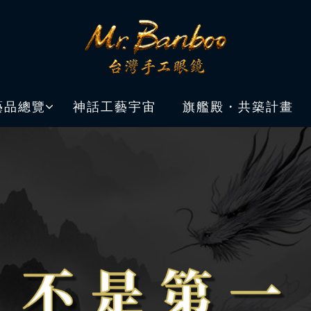
藝品總覽
神話工藝宇宙
旗艦殿・共築計畫