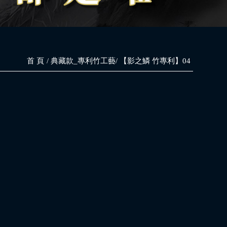
首 頁
典藏款_專利竹工藝
【影之鱗 竹專利】04