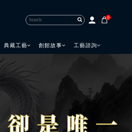
0
典藏工藝
創館故事
工藝諮詢