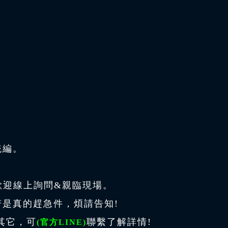
統編。
、歡迎線上詢問&親臨現場。
若是真的趕急件，煩請告知!
其它，可
聯繫了解詳情!
(官方LINE
)