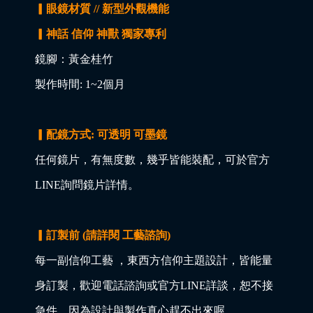
▎眼鏡材質 // 新型外觀機能
▎神話 信仰 神獸 獨家專利
鏡腳：黃金桂竹
製作時間: 1~2個月
▎配鏡方式: 可透明 可墨鏡
任何鏡片，有無度數，幾乎皆能裝配，可於官方
LINE詢問鏡片詳情。
▎訂製前 (請詳閱 工藝諮詢)
每一副信仰工藝 ，東西方信仰主題設計，皆能量
身訂製，歡迎電話諮詢或官方LINE詳談，恕不接
急件，因為設計與製作真心趕不出來喔。