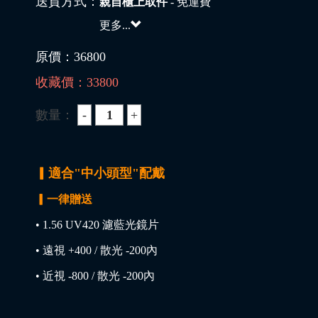
送貨方式：
親自櫃上取件
- 免運費
更多...
原價：
36800
收藏價：
33800
數量：
▎適合"中小頭型"配戴
▎一律贈送
• 1.56 UV420 濾藍光鏡片
• 遠視 +400 / 散光 -200內
• 近視 -800 / 散光 -200內