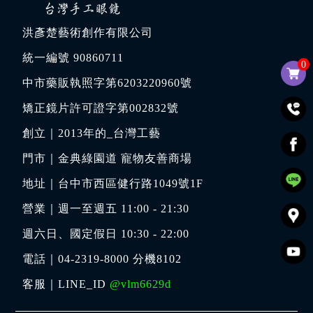
洪彥楚藝術創作有限公司
統一編號 90860711
0
中市藥販執照字第6203220960號
矯正鏡片許可證字第002832號
創立｜
2013年的_台灣工藝
門市｜
金典綠園道 寵物友善商場
地址｜
台中市西區健行路1049號1F
營業｜週一至週五 11:00 - 21:30
週六日、國定假日 10:30 - 22:00
電話｜
04-2319-8000
分機8102
客服｜LINE_ID
@vlm6629d