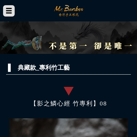
典藏款_專利竹工藝
【影之鱗心經 竹專利】08