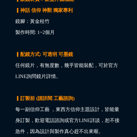
▎神話 信仰 神獸 獨家專利
鏡腳：黃金桂竹
製作時間: 1~2個月
▎配鏡方式: 可透明 可墨鏡
任何鏡片，有無度數，幾乎皆能裝配，可於官方
LINE詢問鏡片詳情。
▎訂製前 (請詳閱 工藝諮詢)
每一副信仰工藝 ，東西方信仰主題設計，皆能量
身訂製，歡迎電話諮詢或官方LINE詳談，恕不接
急件，因為設計與製作真心趕不出來喔。