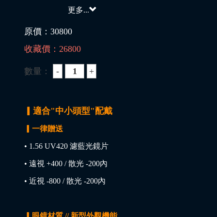
更多...
原價：
30800
收藏價：
26800
數量：
▎適合"中小頭型"配戴
▎一律贈送
• 1.56 UV420 濾藍光鏡片
• 遠視 +400 / 散光 -200內
• 近視 -800 / 散光 -200內
▎眼鏡材質 // 新型外觀機能