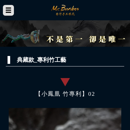
典藏款_專利竹工藝
【小鳳凰 竹專利】02