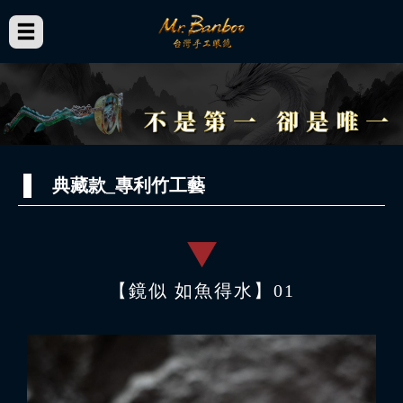
典藏款_專利竹工藝
【鏡似 如魚得水】01