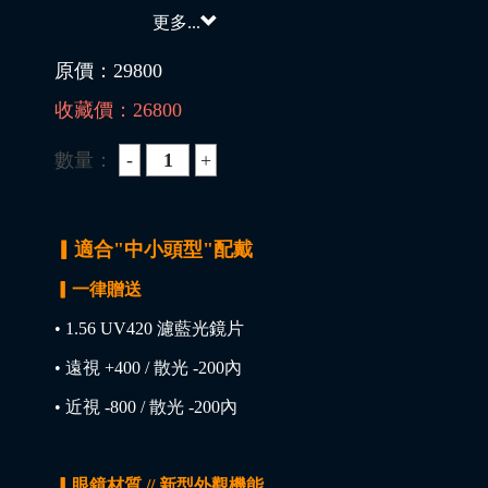
更多...
原價：
29800
收藏價：
26800
數量：
▎適合"中小頭型"配戴
▎一律贈送
• 1.56 UV420 濾藍光鏡片
• 遠視 +400 / 散光 -200內
• 近視 -800 / 散光 -200內
▎眼鏡材質 // 新型外觀機能