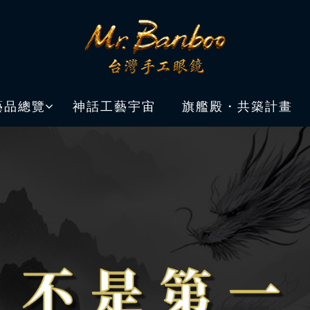
藝品總覽
神話工藝宇宙
旗艦殿・共築計畫