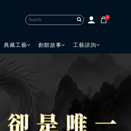
0
典藏工藝
創館故事
工藝諮詢