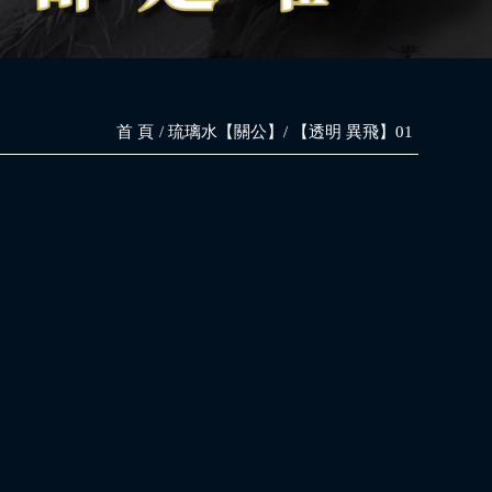
首 頁
琉璃水【關公】
【透明 異飛】01