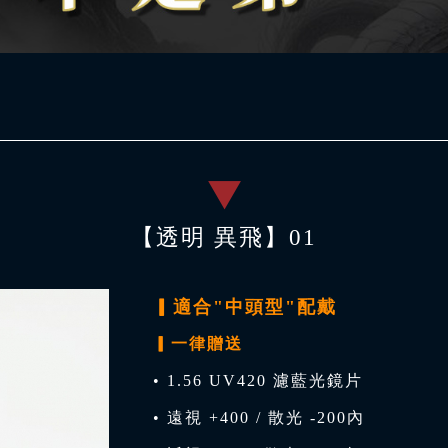
【透明 異飛】01
▎適合"中頭型"配戴
▎一律贈送
• 1.56 UV420 濾藍光鏡片
• 遠視 +400 / 散光 -200內