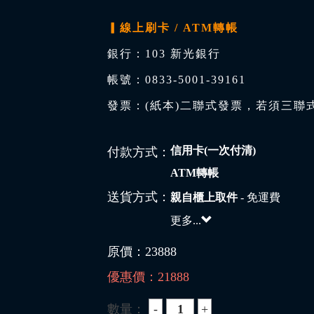
▎線上刷卡 / ATM轉帳
銀行：103 新光銀行
帳號：0833-5001-39161
發票：(紙本)二聯式發票，若須三聯
信用卡(一次付清)
付款方式：
ATM轉帳
送貨方式：
親自櫃上取件
- 免運費
更多...
原價：
23888
優惠價：
21888
數量：