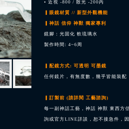
• 近視 -800 / 散光 -200內
▎眼鏡材質 // 新型外觀機能
▎神話 信仰 神獸 獨家專利
鏡腳：光固化 軟琉璃水
製作時間: 4~6周
▎配鏡方式: 可透明 可墨鏡
任何鏡片，有無度數，幾乎皆能裝配，
▎訂製前 (請詳閱 工藝諮詢)
每一副神話工藝，神話 神獸 東西方
詢或官方LINE詳談，恕不接急件，