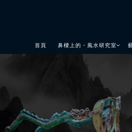
首頁
鼻樑上的・風水研究室