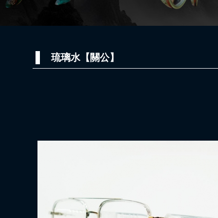
琉璃水【關公】