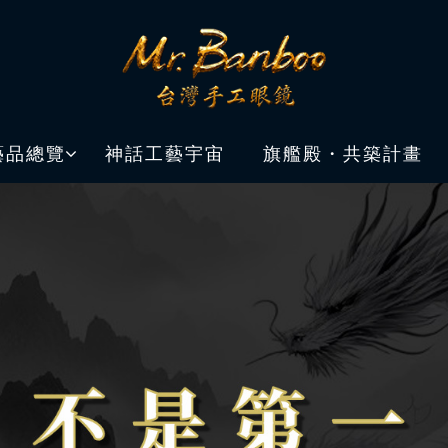
藝品總覽
神話工藝宇宙
旗艦殿・共築計畫