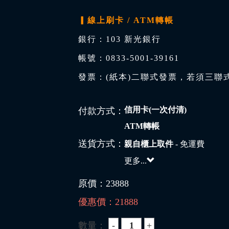
▎線上刷卡 / ATM轉帳
銀行：103 新光銀行
帳號：0833-5001-39161
發票：(紙本)二聯式發票，若須三聯
信用卡(一次付清)
付款方式：
ATM轉帳
送貨方式：
親自櫃上取件
- 免運費
更多...
原價：
23888
優惠價：
21888
數量：