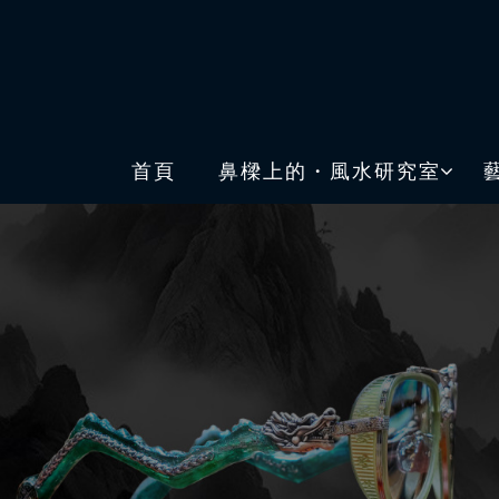
首頁
鼻樑上的・風水研究室