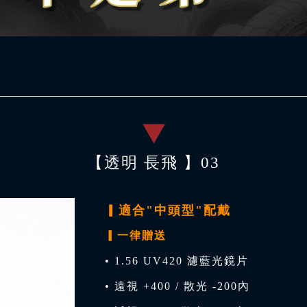
【透明 長飛 】03
▎適合"中頭型"配戴
▎一律贈送
• 1.56 UV420 濾藍光鏡片
• 遠視 +400 / 散光 -200內