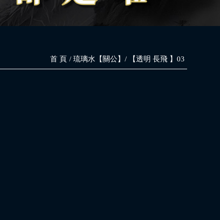
首 頁
琉璃水【關公】
【透明 長飛 】03