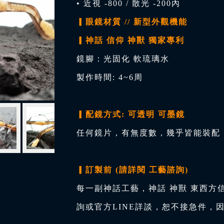
• 近視 -800 / 散光 -200內
▎眼鏡材質 // 新型外觀機能
▎神話 信仰 神獸 獨家專利
鏡腳：光固化 軟琉璃水
製作時間: 4~6周
▎配鏡方式: 可透明 可墨鏡
任何鏡片，有無度數，幾乎皆能裝配，
▎訂製前 (請詳閱 工藝諮詢)
每一副神話工藝，神話 神獸 東西方
詢或官方LINE詳談，恕不接急件，