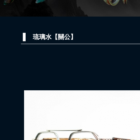
琉璃水【關公】