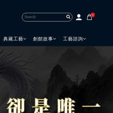
0
典藏工藝
創館故事
工藝諮詢