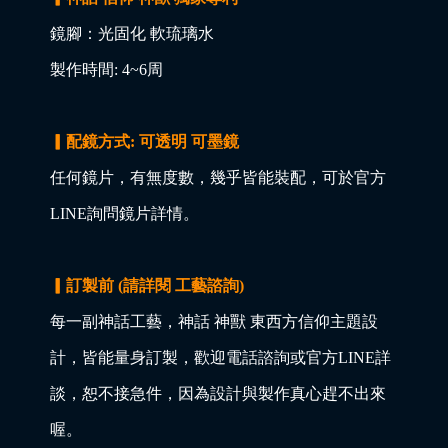
鏡腳：光固化 軟琉璃水
製作時間: 4~6周
▎配鏡方式: 可透明 可墨鏡
任何鏡片，有無度數，幾乎皆能裝配，可於官方
LINE詢問鏡片詳情。
▎訂製前 (請詳閱 工藝諮詢)
每一副神話工藝，神話 神獸 東西方信仰主題設
計，皆能量身訂製，歡迎電話諮詢或官方LINE詳
談，恕不接急件，因為設計與製作真心趕不出來
喔。