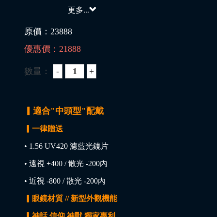
更多...
原價：
23888
優惠價：
21888
數量：
▎適合"中頭型"配戴
▎一律贈送
• 1.56 UV420 濾藍光鏡片
• 遠視 +400 / 散光 -200內
• 近視 -800 / 散光 -200內
▎眼鏡材質 // 新型外觀機能
▎神話 信仰 神獸 獨家專利