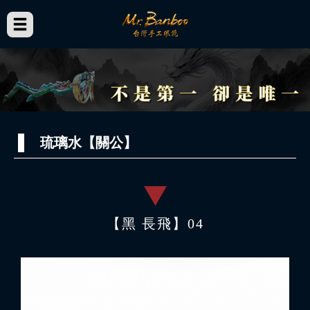
琉璃水【關公】
【黑 長飛】04