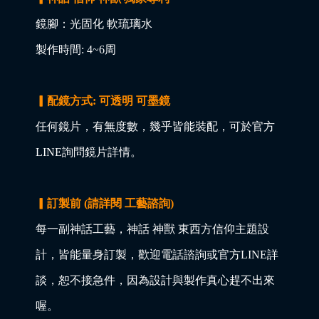
鏡腳：光固化 軟琉璃水
製作時間: 4~6周
▎配鏡方式: 可透明 可墨鏡
任何鏡片，有無度數，幾乎皆能裝配，可於官方
LINE詢問鏡片詳情。
▎訂製前 (請詳閱 工藝諮詢)
每一副神話工藝，神話 神獸 東西方信仰主題設
計，皆能量身訂製，歡迎電話諮詢或官方LINE詳
談，恕不接急件，因為設計與製作真心趕不出來
喔。