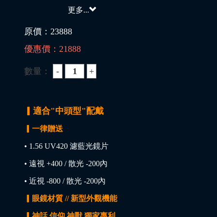
更多...
原價：
23888
優惠價：
21888
數量：
▎適合"中頭型"配戴
▎一律贈送
• 1.56 UV420 濾藍光鏡片
• 遠視 +400 / 散光 -200內
• 近視 -800 / 散光 -200內
▎眼鏡材質 // 新型外觀機能
▎神話 信仰 神獸 獨家專利