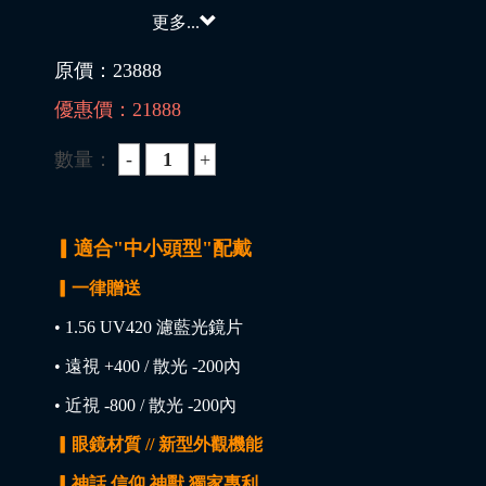
更多...
原價：
23888
優惠價：
21888
數量：
▎適合"中小頭型"配戴
▎一律贈送
• 1.56 UV420 濾藍光鏡片
• 遠視 +400 / 散光 -200內
• 近視 -800 / 散光 -200內
▎眼鏡材質 // 新型外觀機能
▎神話 信仰 神獸 獨家專利