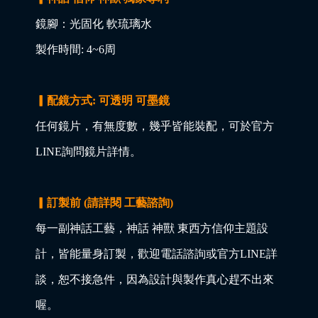
鏡腳：光固化 軟琉璃水
製作時間: 4~6周
▎配鏡方式: 可透明 可墨鏡
任何鏡片，有無度數，幾乎皆能裝配，可於官方
LINE詢問鏡片詳情。
▎訂製前 (請詳閱 工藝諮詢)
每一副神話工藝，神話 神獸 東西方信仰主題設
計，皆能量身訂製，歡迎電話諮詢或官方LINE詳
談，恕不接急件，因為設計與製作真心趕不出來
喔。