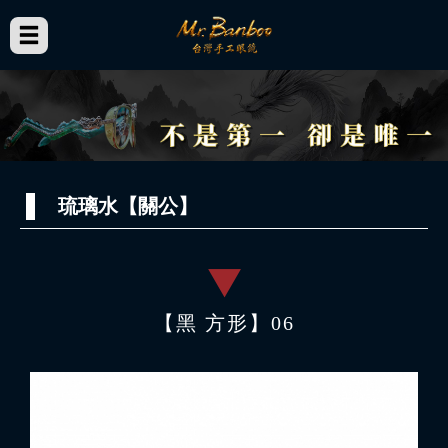
琉璃水【關公】
【黑 方形】06