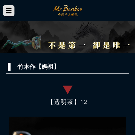
竹木作【媽祖】
【透明茶】12