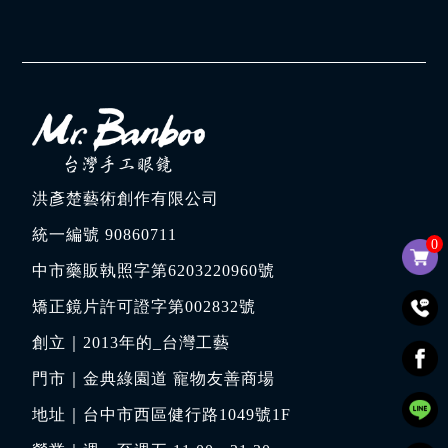
洪彥楚藝術創作有限公司
統一編號 90860711
0
中市藥販執照字第6203220960號
矯正鏡片許可證字第002832號
創立｜
2013年的_台灣工藝
門市｜
金典綠園道 寵物友善商場
地址｜
台中市西區健行路1049號1F