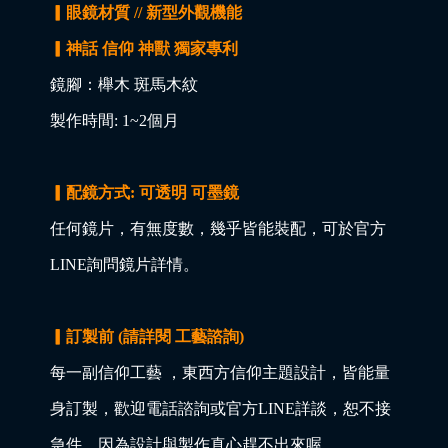
▎眼鏡材質 // 新型外觀機能
▎神話 信仰 神獸 獨家專利
鏡腳：櫸木 斑馬木紋
製作時間: 1~2個月
▎配鏡方式: 可透明 可墨鏡
任何鏡片，有無度數，幾乎皆能裝配，可於官方
LINE詢問鏡片詳情。
▎訂製前 (請詳閱 工藝諮詢)
每一副信仰工藝 ，東西方信仰主題設計，皆能量
身訂製，歡迎電話諮詢或官方LINE詳談，恕不接
急件，因為設計與製作真心趕不出來喔。