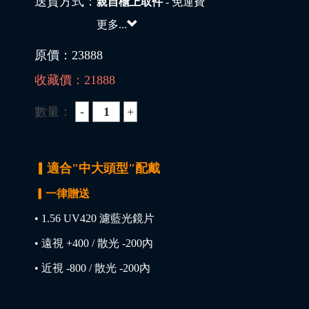
送貨方式：
親自櫃上取件
- 免運費
更多...
原價：
23888
收藏價：
21888
數量：
▎適合"中大頭型"配戴
▎一律贈送
• 1.56 UV420 濾藍光鏡片
• 遠視 +400 / 散光 -200內
• 近視 -800 / 散光 -200內