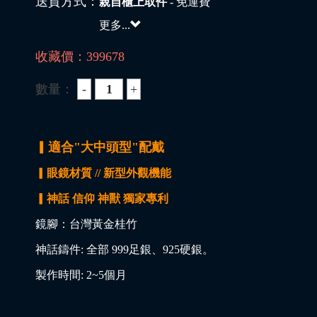
送貨方式：
親自櫃上取件
- 免運費
更多...
收藏價：
399678
數量：
▎適合"大中頭型"配戴
▎眼鏡材質 // 新型外觀機能
▎神話 信仰 神獸 獨家專利
鏡腳：台灣黃金桂竹
神話鑄件: 全部 999足銀、925硬銀。
製作時間: 2~5個月