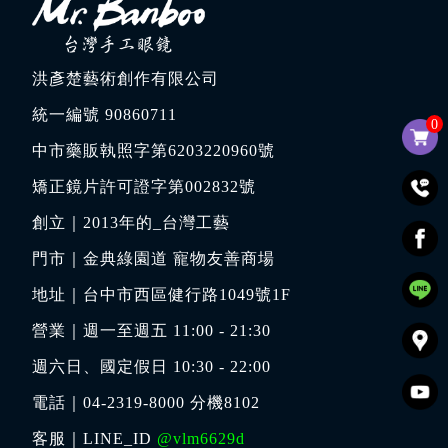
洪彥楚藝術創作有限公司
統一編號 90860711
0
中市藥販執照字第6203220960號
矯正鏡片許可證字第002832號
創立｜
2013年的_台灣工藝
門市｜
金典綠園道 寵物友善商場
地址｜
台中市西區健行路1049號1F
營業｜週一至週五 11:00 - 21:30
週六日、國定假日 10:30 - 22:00
電話｜
04-2319-8000
分機8102
客服｜LINE_ID
@vlm6629d