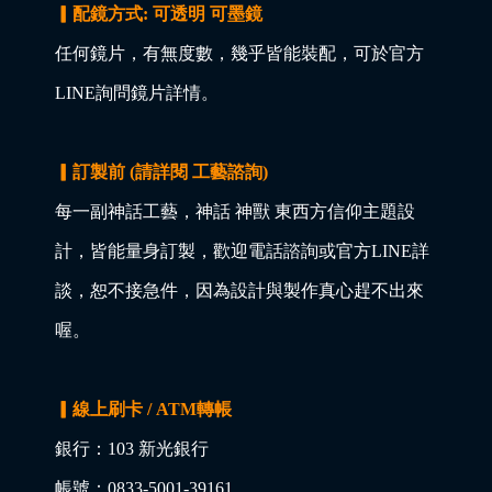
▎配鏡方式: 可透明 可墨鏡
任何鏡片，有無度數，幾乎皆能裝配，可於官方
LINE詢問鏡片詳情。
▎訂製前 (請詳閱 工藝諮詢)
每一副神話工藝，神話 神獸 東西方信仰主題設
計，皆能量身訂製，歡迎電話諮詢或官方LINE詳
談，恕不接急件，因為設計與製作真心趕不出來
喔。
▎線上刷卡 / ATM轉帳
銀行：103 新光銀行
帳號：0833-5001-39161