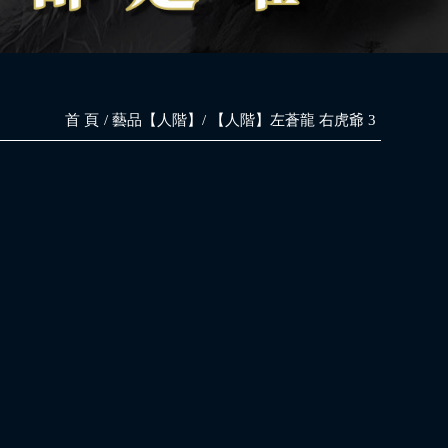
首 頁
藝品【人階】
【人階】左蒼龍 右虎爺 3