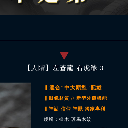
【人階】左蒼龍 右虎爺 3
▎適合"中大頭型"配戴
▎眼鏡材質 // 新型外觀機能
▎神話 信仰 神獸 獨家專利
鏡腳：櫸木 斑馬木紋