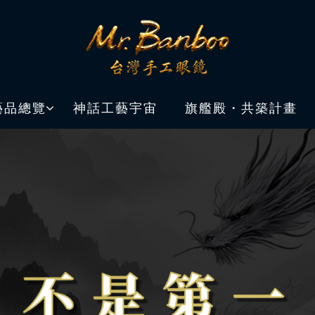
藝品總覽
神話工藝宇宙
旗艦殿・共築計畫