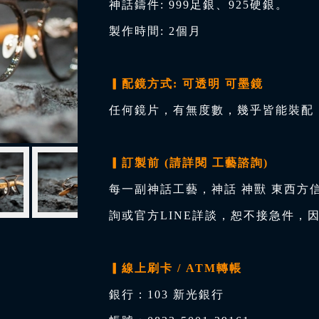
神話鑄件: 999足銀、925硬銀。
製作時間: 2個月
▎配鏡方式: 可透明 可墨鏡
任何鏡片，有無度數，幾乎皆能裝配，
▎訂製前 (請詳閱 工藝諮詢)
每一副神話工藝，神話 神獸 東西方
詢或官方LINE詳談，恕不接急件，
▎線上刷卡 / ATM轉帳
銀行：103 新光銀行