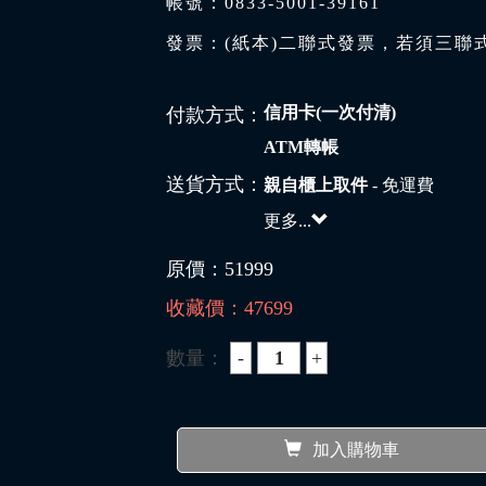
帳號：0833-5001-39161
發票：(紙本)二聯式發票，若須三聯
信用卡(一次付清)
付款方式：
ATM轉帳
送貨方式：
親自櫃上取件
- 免運費
更多...
原價：
51999
收藏價：
47699
數量：
加入購物車