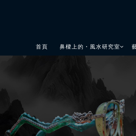
首頁
鼻樑上的・風水研究室