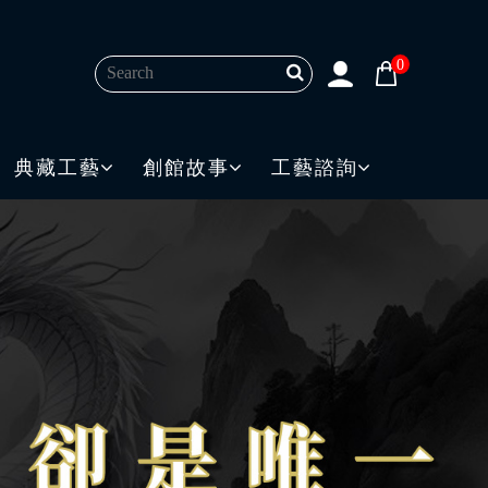
0
典藏工藝
創館故事
工藝諮詢