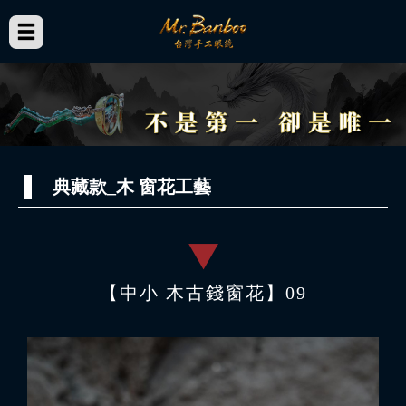
典藏款_木 窗花工藝
【中小 木古錢窗花】09