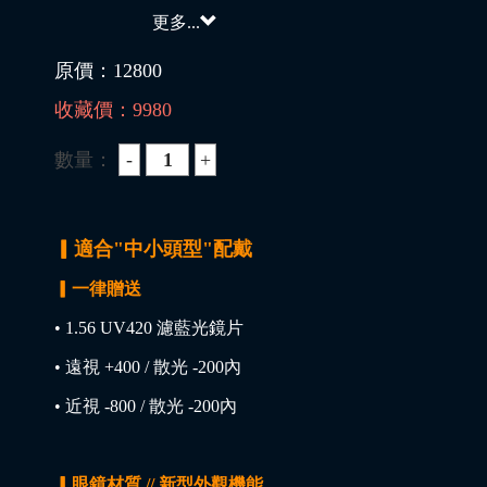
更多...
原價：
12800
收藏價：
9980
數量：
▎適合"中小頭型"配戴
▎一律贈送
• 1.56 UV420 濾藍光鏡片
• 遠視 +400 / 散光 -200內
• 近視 -800 / 散光 -200內
▎眼鏡材質 // 新型外觀機能