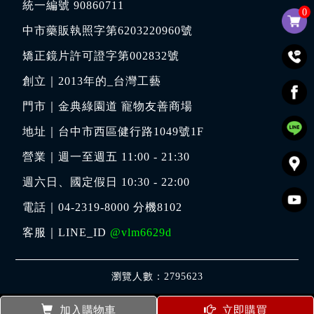
統一編號 90860711
0
中市藥販執照字第6203220960號
矯正鏡片許可證字第002832號
創立｜
2013年的_台灣工藝
門市｜
金典綠園道 寵物友善商場
地址｜
台中市西區健行路1049號1F
營業｜週一至週五 11:00 - 21:30
週六日、國定假日 10:30 - 22:00
電話｜
04-2319-8000
分機8102
客服｜LINE_ID
@vlm6629d
瀏覽人數：2795623
加入購物車
立即購買