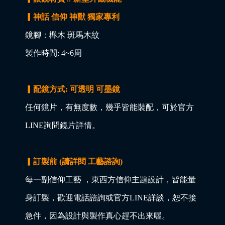
▎神話 信仰 神獸 獨家專利
鏡腳：櫸木 斑馬木紋
製作時間: 4~6周
▎配鏡方式: 可透明 可墨鏡
任何鏡片，有無度數，幾乎皆能裝配，可於官方
LINE詢問鏡片詳情。
▎訂製前 (請詳閱 工藝諮詢)
每一副信仰工藝 ，東西方信仰主題設計，皆能量
身訂製，歡迎電話諮詢或官方LINE詳談，恕不接
急件，因為設計與製作真心趕不出來喔。