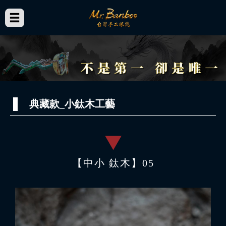
典藏款_小鈦木工藝
【中小 鈦木】05