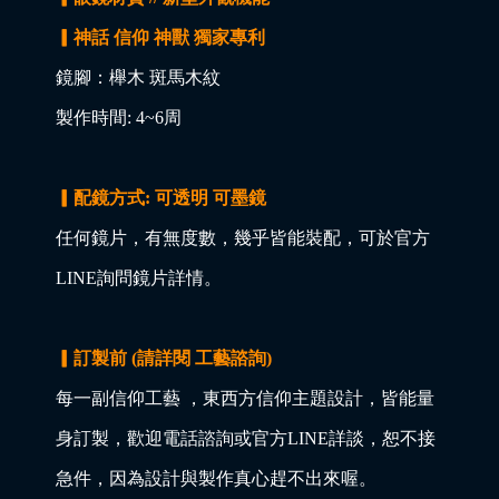
▎神話 信仰 神獸 獨家專利
鏡腳：櫸木 斑馬木紋
製作時間: 4~6周
▎配鏡方式: 可透明 可墨鏡
任何鏡片，有無度數，幾乎皆能裝配，可於官方
LINE詢問鏡片詳情。
▎訂製前 (請詳閱 工藝諮詢)
每一副信仰工藝 ，東西方信仰主題設計，皆能量
身訂製，歡迎電話諮詢或官方LINE詳談，恕不接
急件，因為設計與製作真心趕不出來喔。