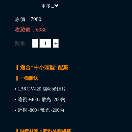
更多...
原價：
7980
收藏價：
6980
數量：
▎適合"中小頭型"配戴
▎一律贈送
• 1.56 UV420 濾藍光鏡片
• 遠視 +400 / 散光 -200內
• 近視 -800 / 散光 -200內
▎眼鏡材質 // 新型外觀機能