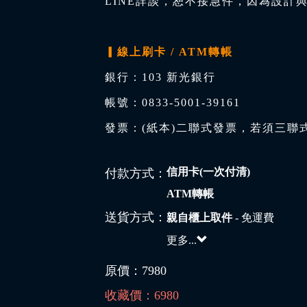
LINE詳談，恕不接急件，因為設計
▎線上刷卡 / ATM轉帳
銀行：103 新光銀行
帳號：0833-5001-39161
發票：(紙本)二聯式發票，若須三聯
信用卡(一次付清)
付款方式：
ATM轉帳
送貨方式：
親自櫃上取件
- 免運費
更多...
原價：
7980
收藏價：
6980