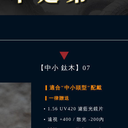
【中小 鈦木】07
▎適合"中小頭型"配戴
▎一律贈送
• 1.56 UV420 濾藍光鏡片
• 遠視 +400 / 散光 -200內