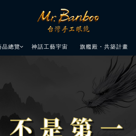
藝品總覽
神話工藝宇宙
旗艦殿・共築計畫