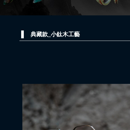
典藏款_小鈦木工藝