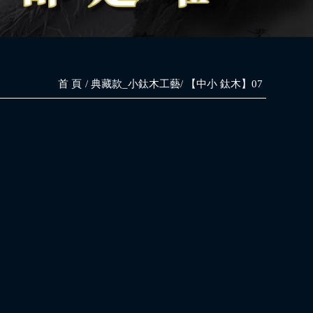
首 頁
典藏款_小鈦木工藝
【中小 鈦木】07