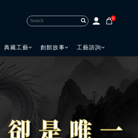
0
典藏工藝
創館故事
工藝諮詢