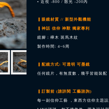
• 近視 -800 / 散光 -200內
▎眼鏡材質 // 新型外觀機能
▎神話 信仰 神獸 獨家專利
鏡腳：櫸木 斑馬木紋
製作時間: 4~6周
▎配鏡方式: 可透明 可墨鏡
任何鏡片，有無度數，幾乎皆能裝配，
▎訂製前 (請詳閱 工藝諮詢)
每一副信仰工藝 ，東西方信仰主題