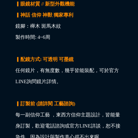
▎眼鏡材質 // 新型外觀機能
▎神話 信仰 神獸 獨家專利
鏡腳：櫸木 斑馬木紋
製作時間: 4~6周
▎配鏡方式: 可透明 可墨鏡
任何鏡片，有無度數，幾乎皆能裝配，可於官方
LINE詢問鏡片詳情。
▎訂製前 (請詳閱 工藝諮詢)
每一副信仰工藝 ，東西方信仰主題設計，皆能量
身訂製，歡迎電話諮詢或官方LINE詳談，恕不接
急件，因為設計與製作真心趕不出來喔。