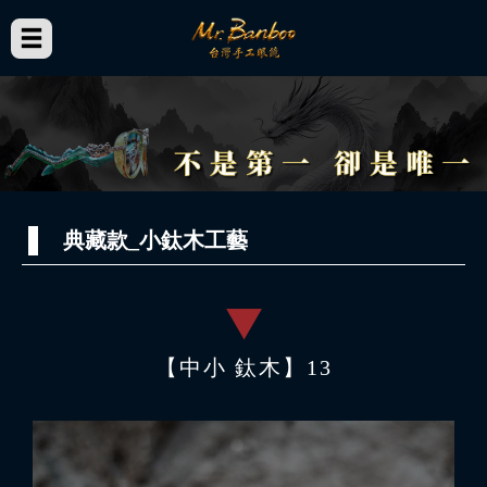
典藏款_小鈦木工藝
【中小 鈦木】13