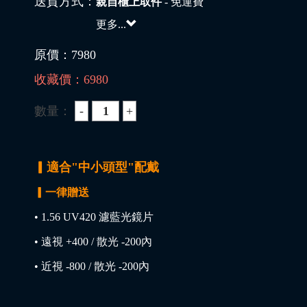
送貨方式：
親自櫃上取件
- 免運費
更多...
原價：
7980
收藏價：
6980
數量：
▎適合"中小頭型"配戴
▎一律贈送
• 1.56 UV420 濾藍光鏡片
• 遠視 +400 / 散光 -200內
• 近視 -800 / 散光 -200內