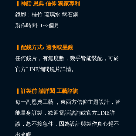
▎神話 恩典 信仰 獨家專利
鏡腳：桂竹 琉璃水 盤石鋼
製作時間: 1~2個月
▎配鏡方式: 透明或墨鏡
任何鏡片，有無度數，幾乎皆能裝配，可於
官方LINE詢問鏡片詳情。
▎訂製前 請詳閱 工藝諮詢
每一副恩典工藝 ，東西方信仰主題設計，皆
能量身訂製，歡迎電話諮詢或官方LINE詳
談，恕不接急件，因為設計與製作真心趕不
出來喔。