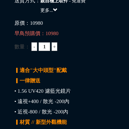
送貨方式：
親自櫃上取件
- 免運費
更多...
原價：
10980
早鳥預購價：
10980
數量：
▎適合"大中頭型"配戴
▎一律贈送
• 1.56 UV420 濾藍光鏡片
• 遠視+400 / 散光 -200內
• 近視-800 / 散光 -200內
▎材質 // 新型外觀機能