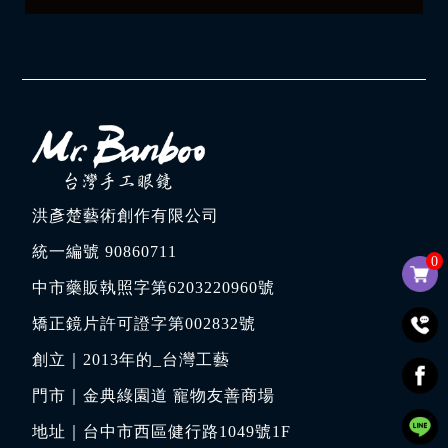
洪彥楚藝術創作有限公司
統一編號 90860711
0
中市藥販執照字第6203220960號
矯正鏡片許可證字第002832號
創立｜
2013年的_台灣工藝
門市｜
金典綠園道 寵物友善商場
地址｜
台中市西區健行路1049號1F