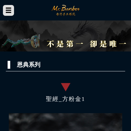
恩典系列
聖經_方粉金1