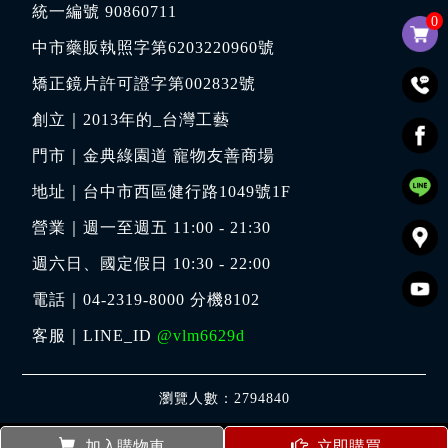
統一編號 90860711
0
中市藥販執照字第6203220960號
矯正鏡片許可證字第002832號
創立｜
2013年的_台灣工藝
門市｜
金典綠園道 寵物友善商場
地址｜
台中市西區健行路1049號1F
營業｜週一至週五 11:00 - 21:30
週六日、國定假日 10:30 - 22:00
電話｜
04-2319-8000
分機8102
客服｜LINE_ID
@vlm6629d
瀏覽人數：2794840
加入購物車
立即購買