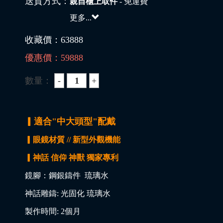
送貨方式：
親自櫃上取件
- 免運費
更多...
收藏價：
63888
優惠價：
59888
數量：
▎適合"中大頭型"配戴
▎眼鏡材質 // 新型外觀機能
▎神話 信仰 神獸 獨家專利
鏡腳：鋼銀鑄件 琉璃水
神話雕鑄: 光固化 琉璃水
製作時間: 2個月