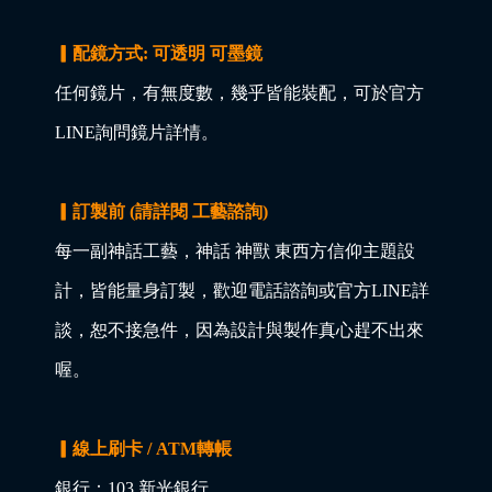
▎配鏡方式: 可透明 可墨鏡
任何鏡片，有無度數，幾乎皆能裝配，可於官方
LINE詢問鏡片詳情。
▎訂製前 (請詳閱 工藝諮詢)
每一副神話工藝，神話 神獸 東西方信仰主題設
計，皆能量身訂製，歡迎電話諮詢或官方LINE詳
談，恕不接急件，因為設計與製作真心趕不出來
喔。
▎線上刷卡 / ATM轉帳
銀行：103 新光銀行