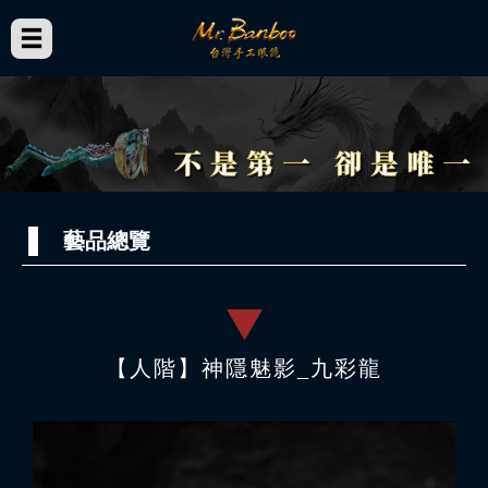
藝品總覽
【人階】神隱魅影_九彩龍