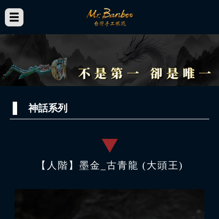
神話系列
【人階】墨金_古青龍 (大頭王)