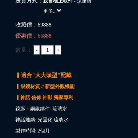
送貨方式：
親自櫃上取件
- 免運費
更多...
收藏價：
69888
優惠價：
66888
數量：
▎適合"大大頭型"配戴
▎眼鏡材質 // 新型外觀機能
▎神話 信仰 神獸 獨家專利
鏡腳：鋼銀鑄件 琉璃水
神話雕鑄: 光固化 琉璃水
製作時間: 2個月