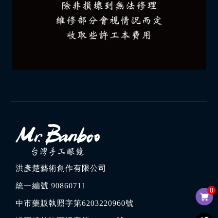
洪彥楚藝術創作有限公司
統一編號 90860711
0
中市藥販執照字第6203220960號