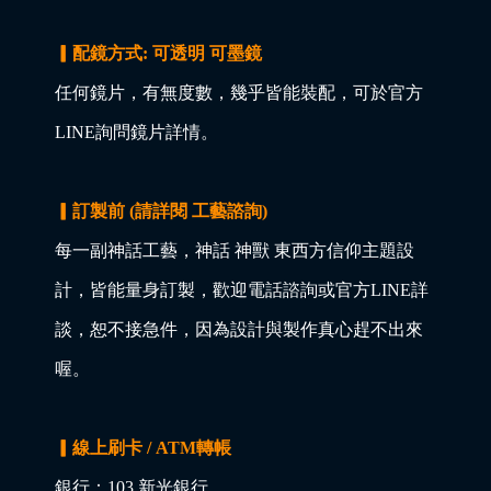
▎配鏡方式: 可透明 可墨鏡
任何鏡片，有無度數，幾乎皆能裝配，可於官方
LINE詢問鏡片詳情。
▎訂製前 (請詳閱 工藝諮詢)
每一副神話工藝，神話 神獸 東西方信仰主題設
計，皆能量身訂製，歡迎電話諮詢或官方LINE詳
談，恕不接急件，因為設計與製作真心趕不出來
喔。
▎線上刷卡 / ATM轉帳
銀行：103 新光銀行