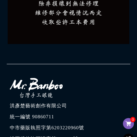
洪彥楚藝術創作有限公司
統一編號 90860711
0
中市藥販執照字第6203220960號