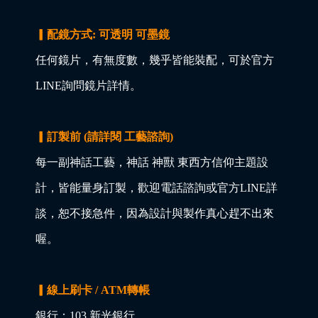
▎配鏡方式: 可透明 可墨鏡
任何鏡片，有無度數，幾乎皆能裝配，可於官方
LINE詢問鏡片詳情。
▎訂製前 (請詳閱 工藝諮詢)
每一副神話工藝，神話 神獸 東西方信仰主題設
計，皆能量身訂製，歡迎電話諮詢或官方LINE詳
談，恕不接急件，因為設計與製作真心趕不出來
喔。
▎線上刷卡 / ATM轉帳
銀行：103 新光銀行