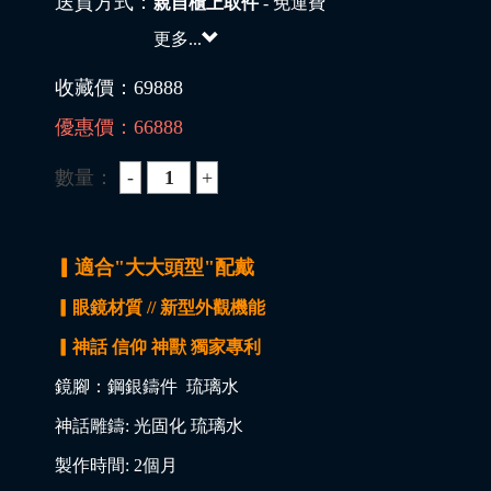
送貨方式：
親自櫃上取件
- 免運費
更多...
收藏價：
69888
優惠價：
66888
數量：
▎適合"大大頭型"配戴
▎眼鏡材質 // 新型外觀機能
▎神話 信仰 神獸 獨家專利
鏡腳：鋼銀鑄件 琉璃水
神話雕鑄: 光固化 琉璃水
製作時間: 2個月