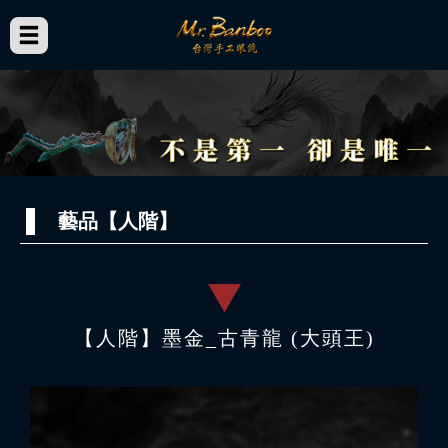
藝品【人階】
【人階】墨金_古青龍 (大頭王)