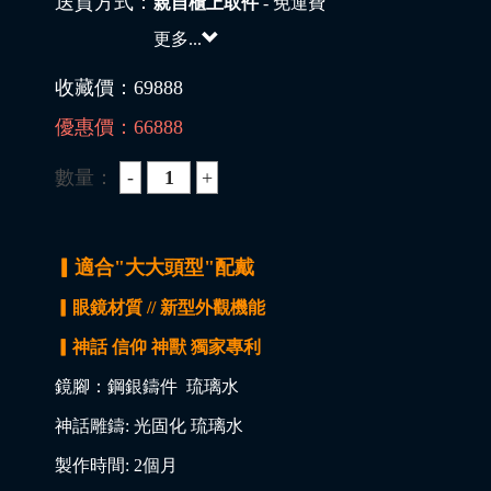
送貨方式：
親自櫃上取件
- 免運費
更多...
收藏價：
69888
優惠價：
66888
數量：
▎適合"大大頭型"配戴
▎眼鏡材質 // 新型外觀機能
▎神話 信仰 神獸 獨家專利
鏡腳：鋼銀鑄件 琉璃水
神話雕鑄: 光固化 琉璃水
製作時間: 2個月