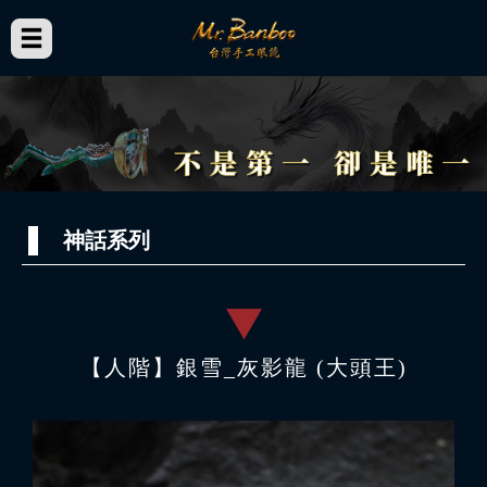
神話系列
【人階】銀雪_灰影龍 (大頭王)