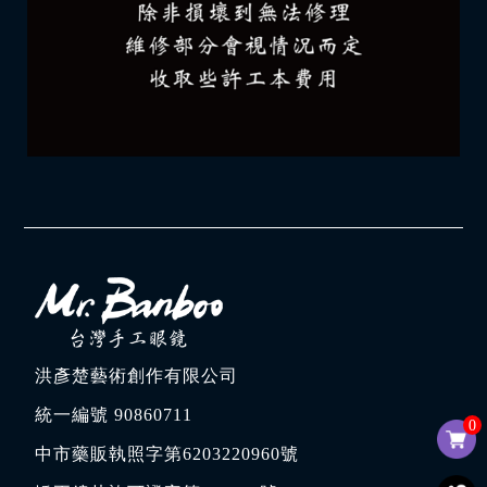
洪彥楚藝術創作有限公司
統一編號 90860711
0
中市藥販執照字第6203220960號