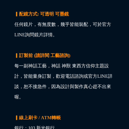
▎配鏡方式: 可透明 可墨鏡
任何鏡片，有無度數，幾乎皆能裝配，可於官方
LINE詢問鏡片詳情。
▎訂製前 (請詳閱 工藝諮詢)
每一副神話工藝，神話 神獸 東西方信仰主題設
計，皆能量身訂製，歡迎電話諮詢或官方LINE詳
談，恕不接急件，因為設計與製作真心趕不出來
喔。
▎線上刷卡 / ATM轉帳
銀行：103 新光銀行