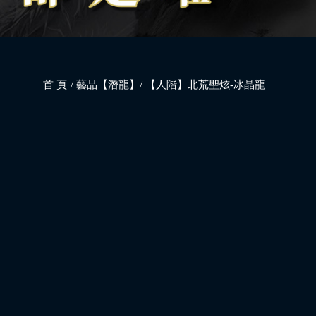
首 頁
藝品【潛龍】
【人階】北荒聖炫-冰晶龍