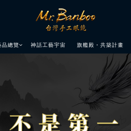
藝品總覽
神話工藝宇宙
旗艦殿・共築計畫