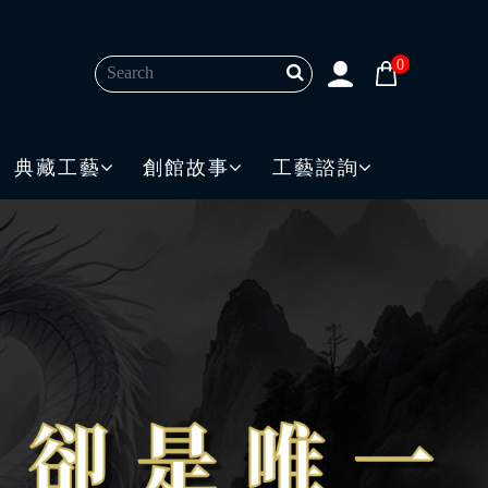
0
典藏工藝
創館故事
工藝諮詢