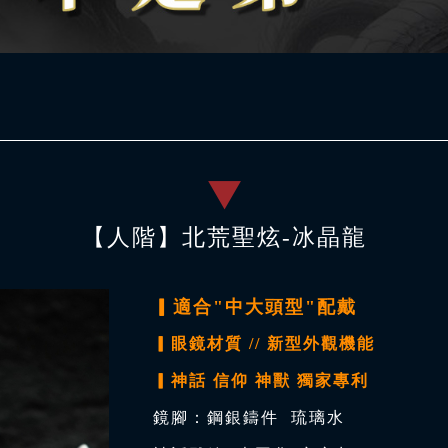
【人階】北荒聖炫-冰晶龍
▎適合"中大頭型"配戴
▎眼鏡材質 // 新型外觀機能
▎神話 信仰 神獸 獨家專利
鏡腳：鋼銀鑄件 琉璃水