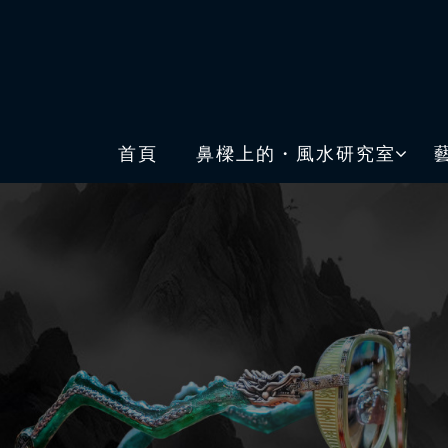
首頁
鼻樑上的・風水研究室