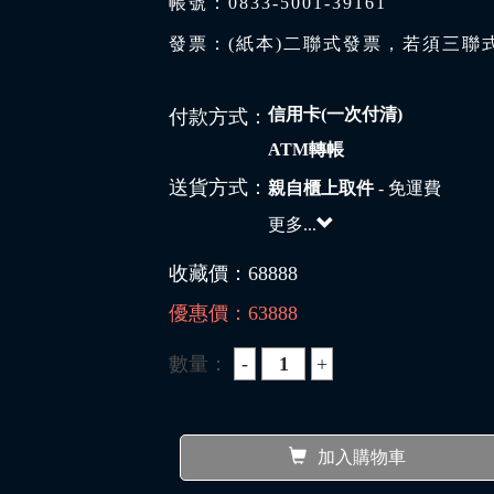
帳號：0833-5001-39161
發票：(紙本)二聯式發票，若須三聯
信用卡(一次付清)
付款方式：
ATM轉帳
送貨方式：
親自櫃上取件
- 免運費
更多...
收藏價：
68888
優惠價：
63888
數量：
加入購物車