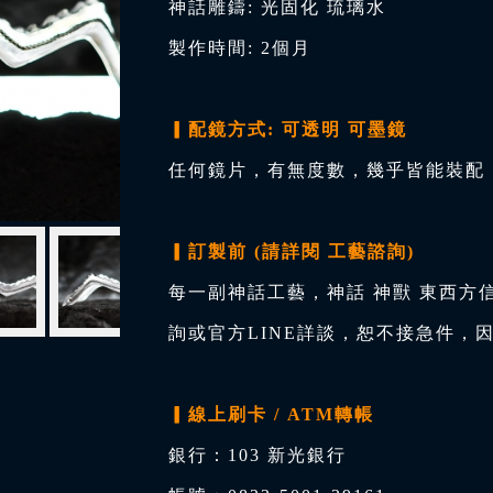
神話雕鑄: 光固化 琉璃水
製作時間: 2個月
▎配鏡方式: 可透明 可墨鏡
任何鏡片，有無度數，幾乎皆能裝配，
▎訂製前 (請詳閱 工藝諮詢)
每一副神話工藝，神話 神獸 東西方
詢或官方LINE詳談，恕不接急件，
▎線上刷卡 / ATM轉帳
銀行：103 新光銀行