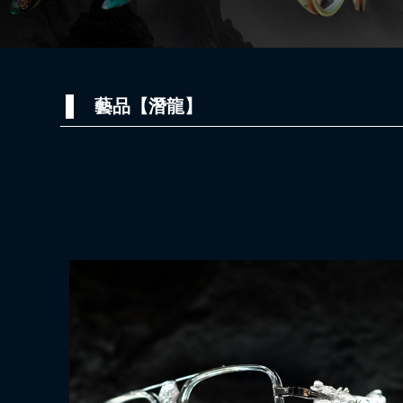
藝品【潛龍】