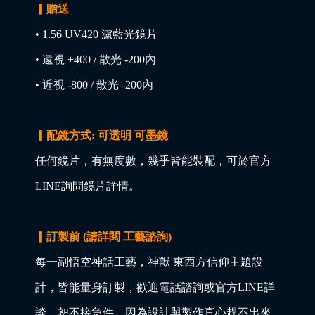
▎贈送
• 1.56 UV420 濾藍光鏡片
• 遠視 +400 / 散光 -200內
• 近視 -800 / 散光 -200內
▎配鏡方式: 可透明 可墨鏡
任何鏡片，有無度數，幾乎皆能裝配，可於官方
LINE詢問鏡片詳情。
▎訂製前 (請詳閱 工藝諮詢)
每一副悟空神話工藝，神獸 東西方信仰主題設
計，皆能量身訂製，歡迎電話諮詢或官方LINE詳
談，恕不接急件，因為設計與製作真心趕不出來