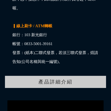
喔。
▎線上刷卡 / ATM轉帳
銀行：103 新光銀行
帳號：0833-5001-39161
發票：(紙本)二聯式發票，若須三聯式發票，煩請
告知(公司名稱與統一編號)。
產品詳細介紹