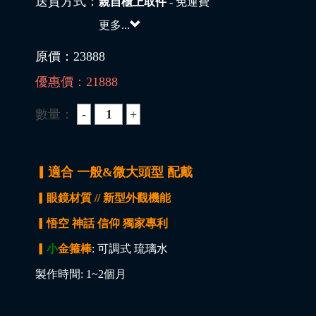
送貨方式：
親自櫃上取件
- 免運費
更多...
原價：
23888
優惠價：
21888
數量：
▎適合 一般&微大頭型 配戴
▎眼鏡材質 // 新型外觀機能
▎悟空 神話 信仰 獨家專利
▎
小
金箍棒
: 可調式 琉璃水
製作時間: 1~2個月