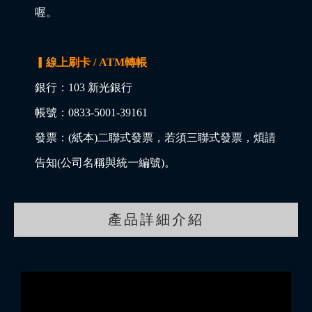
喔。
▎線上刷卡 / ATM轉帳
銀行：103 新光銀行
帳號：0833-5001-39161
發票：(紙本)二聯式發票，若須三聯式發票，煩請
告知(公司名稱與統一編號)。
產品詳細介紹