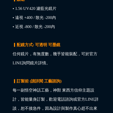
• 1.56 UV420 濾藍光鏡片
• 遠視 +400 / 散光 -200內
• 近視 -800 / 散光 -200內
▎配鏡方式: 可透明 可墨鏡
任何鏡片，有無度數，幾乎皆能裝配，可於官方
LINE詢問鏡片詳情。
▎訂製前 (請詳閱 工藝諮詢)
每一副悟空神話工藝，神獸 東西方信仰主題設
計，皆能量身訂製，歡迎電話諮詢或官方LINE詳
談，恕不接急件，因為設計與製作真心趕不出來