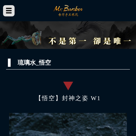
琉璃水_悟空
【悟空】封神之姿 W1