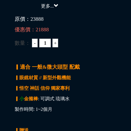
更多...
原價：
23888
優惠價：
21888
數量：
▎適合 一般&微大頭型 配戴
▎眼鏡材質 // 新型外觀機能
▎悟空 神話 信仰 獨家專利
▎
小
金箍棒
: 可調式 琉璃水
製作時間: 1~2個月
▎贈送