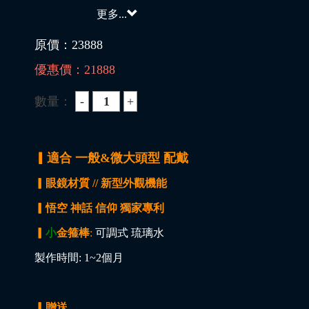
更多...
原價：
23888
優惠價：
21888
數量：
▎適合 一般&微大頭型 配戴
▎眼鏡材質 // 新型外觀機能
▎悟空 神話 信仰 獨家專利
▎
小
金箍棒
:
可調式 琉璃水
製作時間: 1~2個月
▎贈送