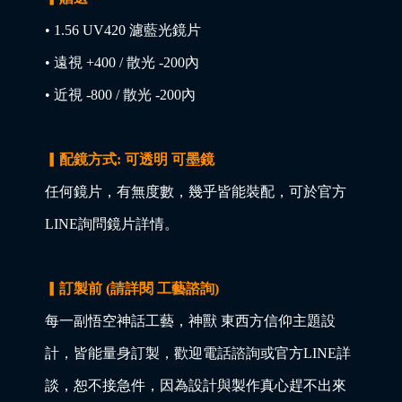
• 1.56 UV420 濾藍光鏡片
• 遠視 +400 / 散光 -200內
• 近視 -800 / 散光 -200內
▎配鏡方式: 可透明 可墨鏡
任何鏡片，有無度數，幾乎皆能裝配，可於官方
LINE詢問鏡片詳情。
▎訂製前 (請詳閱 工藝諮詢)
每一副悟空神話工藝，神獸 東西方信仰主題設
計，皆能量身訂製，歡迎電話諮詢或官方LINE詳
談，恕不接急件，因為設計與製作真心趕不出來