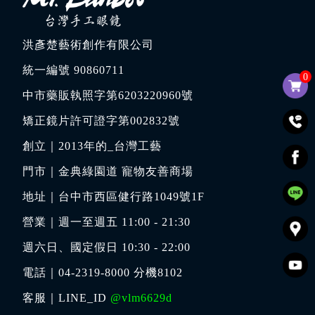
洪彥楚藝術創作有限公司
統一編號 90860711
0
中市藥販執照字第6203220960號
矯正鏡片許可證字第002832號
創立｜
2013年的_台灣工藝
門市｜
金典綠園道 寵物友善商場
地址｜
台中市西區健行路1049號1F
營業｜週一至週五 11:00 - 21:30
週六日、國定假日 10:30 - 22:00
電話｜
04-2319-8000
分機8102
客服｜LINE_ID
@vlm6629d