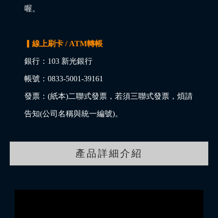
喔。
▎線上刷卡 / ATM轉帳
銀行：103 新光銀行
帳號：0833-5001-39161
發票：(紙本)二聯式發票，若須三聯式發票，煩請
告知(公司名稱與統一編號)。
產品詳細介紹