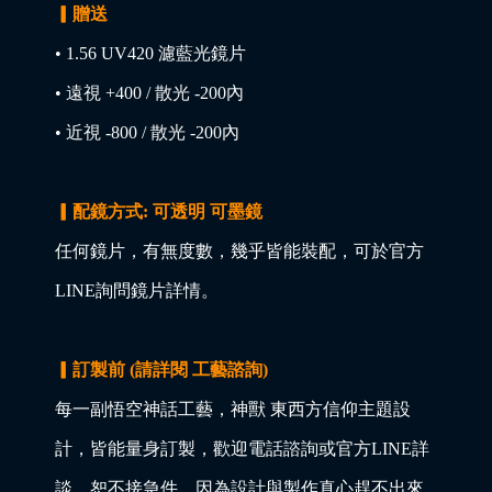
▎贈送
• 1.56 UV420 濾藍光鏡片
• 遠視 +400 / 散光 -200內
• 近視 -800 / 散光 -200內
▎配鏡方式: 可透明 可墨鏡
任何鏡片，有無度數，幾乎皆能裝配，可於官方
LINE詢問鏡片詳情。
▎訂製前 (請詳閱 工藝諮詢)
每一副悟空神話工藝，神獸 東西方信仰主題設
計，皆能量身訂製，歡迎電話諮詢或官方LINE詳
談，恕不接急件，因為設計與製作真心趕不出來