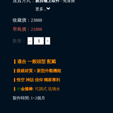
送貨方式：
親自櫃上取件
- 免運費
更多...
收藏價：
23888
早鳥價：
21888
數量：
▎適合 一般頭型 配戴
▎眼鏡材質 // 新型外觀機能
▎悟空 神話 信仰 獨家專利
▎
小
金箍棒
: 可調式 琉璃水
製作時間: 1~2個月