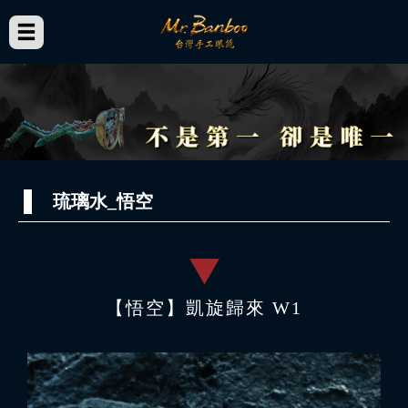
琉璃水_悟空
【悟空】凱旋歸來 W1