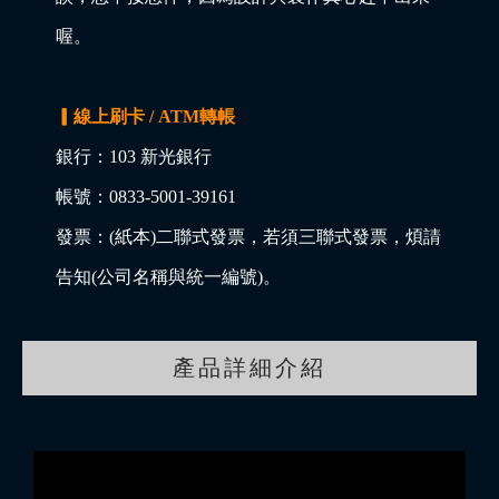
喔。
▎線上刷卡 / ATM轉帳
銀行：103 新光銀行
帳號：0833-5001-39161
發票：(紙本)二聯式發票，若須三聯式發票，煩請
告知(公司名稱與統一編號)。
產品詳細介紹